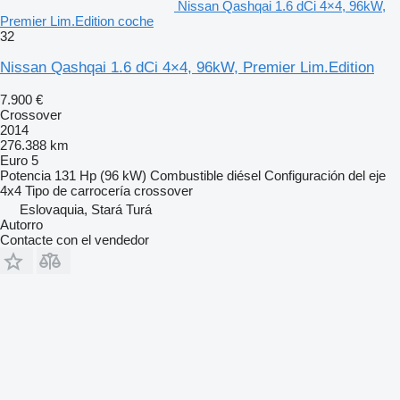
Nissan Qashqai 1.6 dCi 4×4, 96kW,
Premier Lim.Edition coche
32
Nissan Qashqai 1.6 dCi 4×4, 96kW, Premier Lim.Edition
7.900 €
Crossover
2014
276.388 km
Euro 5
Potencia
131 Hp (96 kW)
Combustible
diésel
Configuración del eje
4x4
Tipo de carrocería
crossover
Eslovaquia, Stará Turá
Autorro
Contacte con el vendedor