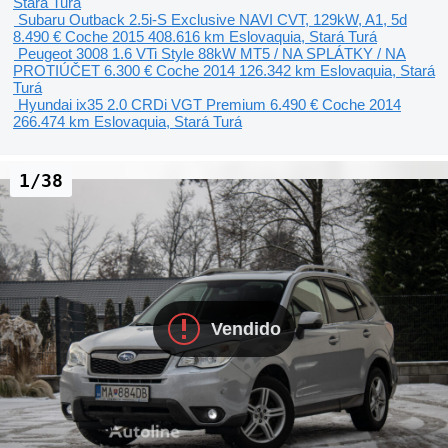
Stará Turá
Subaru Outback 2.5i-S Exclusive NAVI CVT, 129kW, A1, 5d
8.490 €
Coche
2015
408.616 km
Eslovaquia, Stará Turá
Peugeot 3008 1.6 VTi Style 88kW MT5 / NA SPLÁTKY / NA
PROTIÚČET
6.300 €
Coche
2014
126.342 km
Eslovaquia, Stará
Turá
Hyundai ix35 2.0 CRDi VGT Premium
6.490 €
Coche
2014
266.474 km
Eslovaquia, Stará Turá
1/38
Vendido