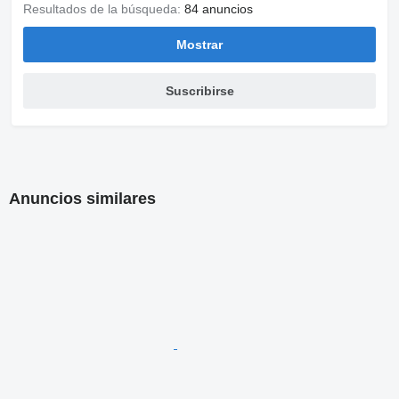
Výškovo aj pozdĺžne nastaviteľný stĺpik volantu
Resultados de la búsqueda:
84 anuncios
Výškovo nastaviteľné bezp. pásy vpredu
Nikdy nebúrané
Mostrar
Možný leasing
Možný úver
Úplná servisná história
Suscribirse
Nízka spotreba
Anuncios similares