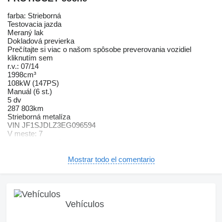
farba: Strieborná
Testovacia jazda
Meraný lak
Dokladová previerka
Prečítajte si viac o našom spôsobe preverovania vozidiel
kliknutím sem
r.v.: 07/14
1998cm³
108kW (147PS)
Manuál (6 st.)
5 dv
287 803km
Strieborná metalíza
VIN JF1SJDLZ3EG096594
V meste: 7
mimo mesta: 4.9
kombinovaná: 5.7
Posilňovač riad
Mostrar todo el comentario
DSC(DTC)
Brzdový asistent(BAS)
Deaktivácia airbagov
Systém kontroly tlaku v pneumatikách (TPMS)
Multifunkčný volant
Vehículos
Vonkajší teplomer
Android Auto