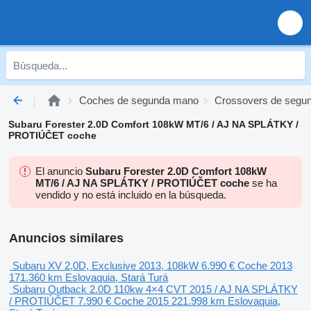
Coches de segunda mano
Crossovers de segu
Subaru Forester 2.0D Comfort 108kW MT/6 / AJ NA SPLÁTKY /
PROTIÚČET coche
El anuncio
Subaru Forester 2.0D Comfort 108kW
MT/6 / AJ NA SPLÁTKY / PROTIÚČET coche
se ha
vendido y no está incluido en la búsqueda.
Anuncios similares
Subaru XV 2,0D, Exclusive 2013, 108kW
6.990 €
Coche
2013
171.360 km
Eslovaquia, Stará Turá
Subaru Outback 2.0D 110kw 4×4 CVT 2015 / AJ NA SPLÁTKY
/ PROTIÚČET
7.990 €
Coche
2015
221.998 km
Eslovaquia,