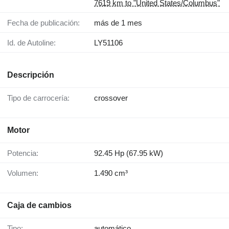
7619 km to "United States/Columbus"
Fecha de publicación:
más de 1 mes
Id. de Autoline:
LY51106
Descripción
Tipo de carrocería:
crossover
Motor
Potencia:
92.45 Hp (67.95 kW)
Volumen:
1.490 cm³
Caja de cambios
Tipo:
automático