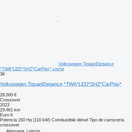
Volkswagen TiguanElegance
*TWA*LED*SHZ*CarPlay* coche
36
Volkswagen TiguanElegance *TWA*LED*SHZ*CarPlay*
28.500 €
Crossover
2023
29.461 km
Euro 6
Potencia
150 Hp (110 kW)
Combustible
diésel
Tipo de carrocería
crossover
Alemania, Leipzig