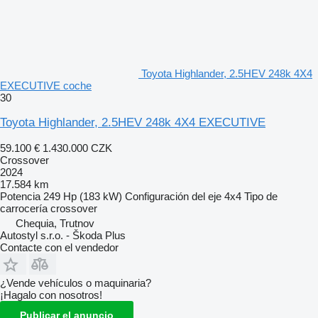
Toyota Highlander, 2.5HEV 248k 4X4
EXECUTIVE coche
30
Toyota Highlander, 2.5HEV 248k 4X4 EXECUTIVE
59.100 €
1.430.000 CZK
Crossover
2024
17.584 km
Potencia
249 Hp (183 kW)
Configuración del eje
4x4
Tipo de
carrocería
crossover
Chequia, Trutnov
Autostyl s.r.o. - Škoda Plus
Contacte con el vendedor
¿Vende vehículos o maquinaria?
¡Hagalo con nosotros!
Publicar el anuncio