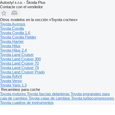
Autostyl s.r.o. - Škoda Plus
Contacte con el vendedor
Otros modelos en la sección «Toyota coches»
Toyota Avensis
Toyota Corolla
Toyota Corolla 1.6
Toyota Corolla Fielder
Toyota Harrier
Toyota Hilux
Toyota Hilux 2.4
Toyota Land Cruiser
Toyota Land Cruiser 300
Toyota Land Cruiser 70
Toyota Land Cruiser 79
Toyota Land Cruiser Prado
Toyota RAV4
Toyota Verso
Toyota Yaris 1.3
Recambios para coche
Toyota motores
Toyota fascias delanteras
Toyota engranajes para
caja de cambios
Toyota cajas de cambios
Toyota turbocompresores
Toyota cuadros de instrumentos