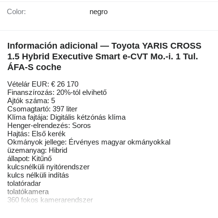
Color:
negro
Información adicional — Toyota YARIS CROSS
1.5 Hybrid Executive Smart e-CVT Mo.-i. 1 Tul.
ÁFA-S coche
Vételár EUR: € 26 170
Finanszírozás: 20%-tól elvihető
Ajtók száma: 5
Csomagtartó: 397 liter
Klíma fajtája: Digitális kétzónás klíma
Henger-elrendezés: Soros
Hajtás: Első kerék
Okmányok jellege: Érvényes magyar okmányokkal
üzemanyag: Hibrid
állapot: Kitűnő
kulcsnélküli nyitórendszer
kulcs nélküli indítás
tolatóradar
tolatókamera
360 fokos kamerarendszer
első-hátsó parkolóradar
ESP (menetstabilizátor)