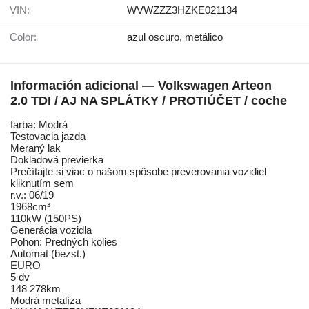
VIN:
WVWZZZ3HZKE021134
Color:
azul oscuro, metálico
Información adicional — Volkswagen Arteon
2.0 TDI / AJ NA SPLÁTKY / PROTIÚČET / coche
farba: Modrá
Testovacia jazda
Meraný lak
Dokladová previerka
Prečítajte si viac o našom spôsobe preverovania vozidiel
kliknutím sem
r.v.: 06/19
1968cm³
110kW (150PS)
Generácia vozidla
Pohon: Predných kolies
Automat (bezst.)
EURO
5 dv
148 278km
Modrá metalíza