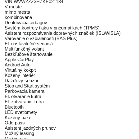
VIN WVWZZZ3HZKE021134
V meste
mimo mesta
kombinovaná
Deaktivácia airbagov
Systém kontroly tlaku v pneumatikách (TPMS)
Asistent rozpoznávania dopravných značiek (ISLW/ISLA)
Varovanie o vzdialenosti (BAS Plus)
El. nastaviteľné sedadlá
Multifunkčný volant
Bezkľúčové štartovanie
Apple CarPlay
Android Auto
Virtuálny kokpit
Kožený interiér
Dažďový senzor
Stop and Start systém
Parkovacia kamera
El. otváranie kufra
El. zatváranie kufra
Bluetooth
LED svetlomety
Kožený paket
Odo-pass
Asistent jazdných pruhov
Možný leasing
Možný úver