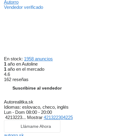
Autorro
Vendedor verificado
En stock:
1958 anuncios
1
año en Autoline
1
año en el mercado
4.6
162 reseñas
Suscribirse al vendedor
Autorealitka.sk
Idiomas:
eslovaco, checo, inglés
Lun - Dom
08:00 - 20:00
4213223...
Mostrar
421322304225
Llámame Ahora
autorro.sk