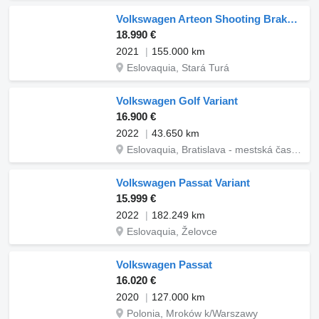
Volkswagen Arteon Shooting Brake SB 1.4 TSI eHybrid 218k Elegance DSG
18.990 €
2021
155.000 km
Eslovaquia, Stará Turá
Volkswagen Golf Variant
16.900 €
2022
43.650 km
Eslovaquia, Bratislava - mestská časť Petržalka
Volkswagen Passat Variant
15.999 €
2022
182.249 km
Eslovaquia, Želovce
Volkswagen Passat
16.020 €
2020
127.000 km
Polonia, Mroków k/Warszawy