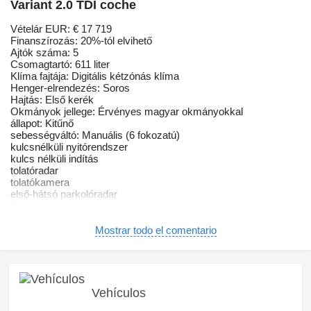
Variant 2.0 TDI coche
Vételár EUR: € 17 719
Finanszírozás: 20%-tól elvihető
Ajtók száma: 5
Csomagtartó: 611 liter
Klíma fajtája: Digitális kétzónás klíma
Henger-elrendezés: Soros
Hajtás: Első kerék
Okmányok jellege: Érvényes magyar okmányokkal
állapot: Kitűnő
sebességváltó: Manuális (6 fokozatú)
kulcsnélküli nyitórendszer
kulcs nélküli indítás
tolatóradar
tolatókamera
első-hátsó parkolóradar
ESP (menetstabilizátor)
elektronikus rögzítőfék
ütközés veszélyre felkészítő rendszer
Mostrar todo el comentario
sávtartó rendszer
ARD (automatikus távolságtartó)
tábla-felismerő funkció
guminyomás-ellenőrző rendszer
indításgátló (immobiliser)
Vehículos
visszagurulás-gátló