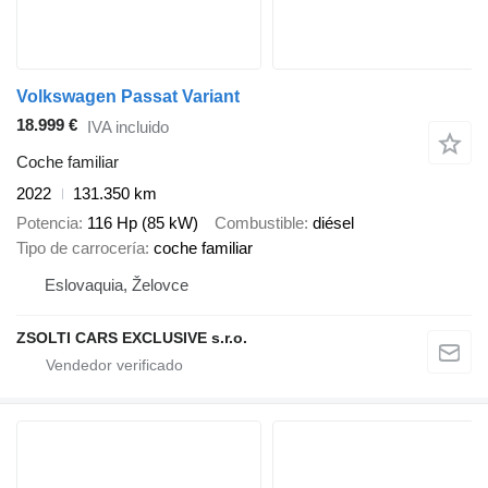
szűrőket saját Bosch szervizünkben lecseréljük. Alvázszám:
WVWZZZCDZMW519183 A fenti tájékoztatás nem minősül a
Polgári Törvénykönyvről szóló 2013. évi V. törvény szerinti
ajánlatnak. A gépjármű feltüntetett felszereltsége tájékoztató
jellegű
Volkswagen Passat Variant
a pontos felszereltségről kérjük tájékozódjon személyesen
Bővebben
18.999 €
IVA incluido
Coche familiar
2022
131.350 km
Potencia
116 Hp (85 kW)
Combustible
diésel
Tipo de carrocería
coche familiar
Eslovaquia, Želovce
ZSOLTI CARS EXCLUSIVE s.r.o.