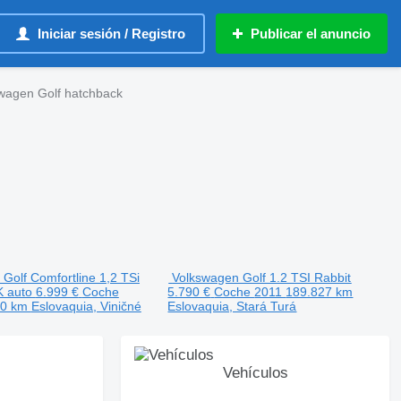
Iniciar sesión / Registro
Publicar el anuncio
wagen Golf hatchback
Golf Comfortline 1,2 TSi
Volkswagen Golf 1.2 TSI Rabbit
 auto
6.999 €
Coche
5.790 €
Coche
2011
189.827 km
00 km
Eslovaquia, Viničné
Eslovaquia, Stará Turá
Vehículos