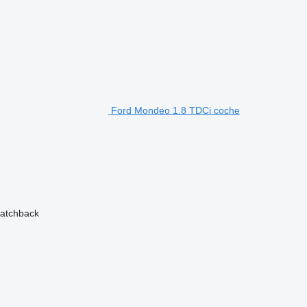
 Felszereltségben is erős: alufelni
Ford Mondeo 1.8 TDCi coche
szerelt
yunk a megadott 06 70/77-24-369 telefonszámon
atchback
telekkel kaphat hitelt segítségünkkel
gyelet. A hirdetés adataiban
ló hibákért felelősséget nem vállalunk