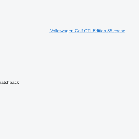
yitva tartás: H-P 08:00-18:00
Volkswagen Golf GTI Edition 35 coche
hatchback