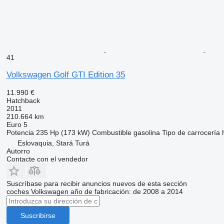
vásárlás előtt győződjön meg a jármű tényleges jellemzőiről! N
SZ-V 09:00-14:00
Bővebben
41
Volkswagen Golf GTI Edition 35
11.990 €
Hatchback
2011
210.664 km
Euro 5
Potencia
235 Hp (173 kW)
Combustible
gasolina
Tipo de carrocería
Eslovaquia, Stará Turá
Autorro
Contacte con el vendedor
Suscríbase para recibir anuncios nuevos de esta sección
coches
Volkswagen
año de fabricación: de 2008 a 2014
Suscribirse