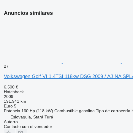
indításgátló (immobiliser)
parkolóasszisztens
Anuncios similares
szervokormány
részecskeszűrő
sebességfüggő szervókormány
elektromosan behajtható külső tükrök
automata fényszórókapcsolás
menetfény
esőszenzor
fényszóró magasságállítás
tetőcsomagtartó
pótkerék
kihangosító
bluetooth-os kihangosító
27
érintőkijelző
8 hangszóró
Volkswagen Golf VI 1.4TSI 118kw DSG 2009 / AJ NA S
kormányról vezérelhető hifi
multifunkcionális kijelző
6.500 €
autóbeszámítás lehetséges
Hatchback
azonnal elvihető
2009
rendszeresen karbantartott
191.941 km
törzskönyv
Euro 5
végig vezetett szervizkönyv
Potencia
160 Hp (118 kW)
Combustible
gasolina
Tipo de carrocería
ITT és MOST AKCIÓ! Visszanyerheti nálunk vásárolt autója vét
Eslovaquia, Stará Turá
10 millió forintig! A Volkswagen Golf Plus 1.6 TDI egy rendkívü
Autorro
takarékos és kényelmes családi autó
Contacte con el vendedor
amelyből ez a példány különösen szép és megkímélt állapotú. A
végig vezetett szervizkönyvvel rendelkezik