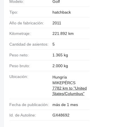
Modelo:
Golf
Tipo:
hatchback
Año de fabricación:
2011
Kilometraje:
221.892 km
Cantidad de asientos:
5
Peso neto:
1.365 kg
Peso bruto:
2.000 kg
Ubicación:
Hungría
MIKEPÉRCS
7782 km to "United
States/Columbus"
Fecha de publicación:
más de 1 mes
Id. de Autoline:
GX48692