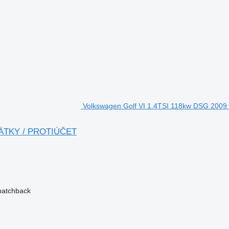
Volkswagen Golf VI 1.4TSI 118kw DSG 200
PLÁTKY / PROTIÚČET
hatchback
elárát
l megbízható
 jelenlegi tulajdonos 2020 óta használja