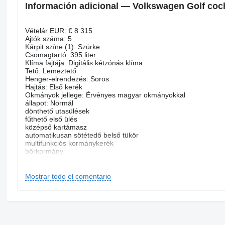
Información adicional — Volkswagen Golf coc
Vételár EUR: € 8 315
Ajtók száma: 5
Kárpit színe (1): Szürke
Csomagtartó: 395 liter
Klíma fajtája: Digitális kétzónás klíma
Tető: Lemeztető
Henger-elrendezés: Soros
Hajtás: Első kerék
Okmányok jellege: Érvényes magyar okmányokkal
állapot: Normál
dönthető utasülések
fűthető első ülés
középső kartámasz
automatikusan sötétedő belső tükör
multifunkciós kormánykerék
bőrkormány
digitális műszeregység
függönylégzsák
ISOFIX rendszer
Mostrar todo el comentario
oldallégzsák
hátsó fejtámlák
állítható kormány
tolatóradar
első-hátsó parkolóradar
ESP (menetstabilizátor)