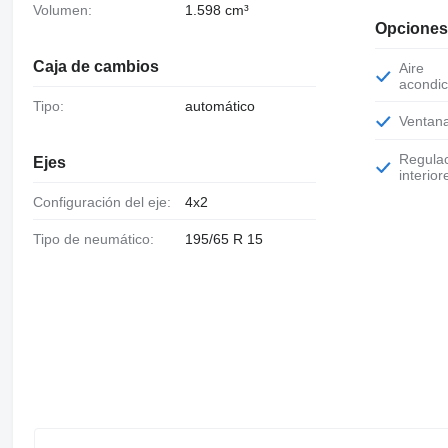
Volumen:
1.598 cm³
Opciones
Caja de cambios
Aire
acondic
Tipo:
automático
Ventan
Regulación de altura de asientos
Ejes
interior
Configuración del eje:
4x2
Tipo de neumático:
195/65 R 15