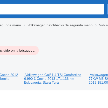
segunda mano
Volkswagen hatchbacks de segunda mano
Volks
ncluido en la búsqueda.
Coche
2012
Volkswagen Golf 1.4 TSI Comfortline
Volkswagen 
bbecke
6.990 €
Coche
2013
171.136 km
77KW M6 SK
Eslovaquia, Stará Turá
2013
151.0