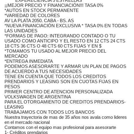
******EXPERECIENCIA 5 ESTRELLAS*****
¡¡MEJOR PRECIO Y FINANCIACIÓN!!! TASA 0%
*AUTOS EN STOCK PERMANENTE
*VARIEDAD DE COLORES
AV LA PLATA 2050. CABA - BS. AS
*NUEVA FINANCIACIÓN EXCLUSIVA * TASA 0% EN TODAS
LAS UNIDADES
*FORMAS DE PAGO: INTEGRANDO CONTADO O TU
USADO COMO ANTICIPO Y EL RESTO EN 12 CTS 24 CTS
18 CTS 36 CTS O 48 CTS 60 CTS FIJAS Y EN $
*TOMAMOS TU USADO AL MEJOR PRECIO DEL
MERCADO
*ENTREGA INMEDIATA
PODEMOS ASESORARTE Y ARMAR UN PLAN DE PAGOS
DE ACUERDO A TUS NECESIDADES
TENE EN CUENTA QUE TODOS LOS CREDITOS
PRENDARIOS Y LEASING SON EN CUOTAS FIJAS EN
PESOS
PRIMER CENTRO DE ATENCION PERSONALIZADA
VOLKSWAGEN DE ARGENTINA
PARA EL OTORGAMIENTO DE CREDITOS PRENDARIOS-
LEASING
TRABAJAMOS CON TODOS LOS BANCOS
Nuestra trayectoria de mas de 35 años nos avala como lideres
en el mercado nacional
Contamos con el equipo mas profesional para asesorarte
1- Créditos prendarios