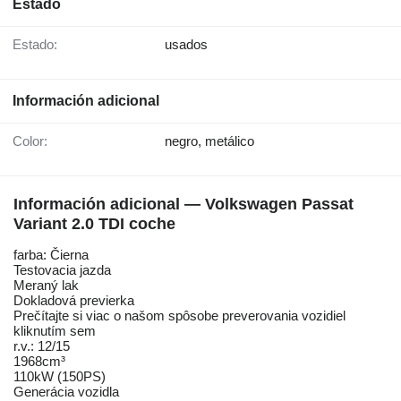
Estado
Estado:
usados
Información adicional
Color:
negro, metálico
Información adicional — Volkswagen Passat
Variant 2.0 TDI coche
farba: Čierna
Testovacia jazda
Meraný lak
Dokladová previerka
Prečítajte si viac o našom spôsobe preverovania vozidiel
kliknutím sem
r.v.: 12/15
1968cm³
110kW (150PS)
Generácia vozidla