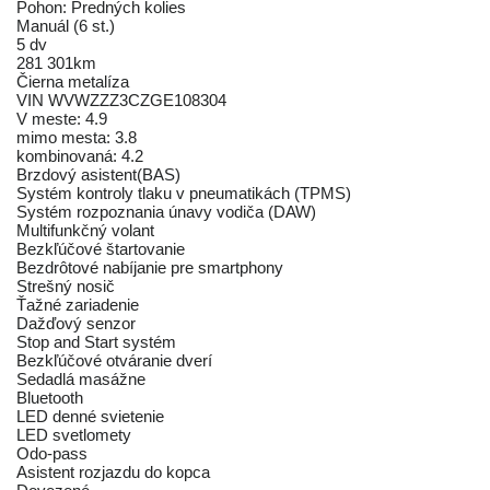
Pohon: Predných kolies
Manuál (6 st.)
5 dv
281 301km
Čierna metalíza
VIN WVWZZZ3CZGE108304
V meste: 4.9
mimo mesta: 3.8
kombinovaná: 4.2
Brzdový asistent(BAS)
Systém kontroly tlaku v pneumatikách (TPMS)
Systém rozpoznania únavy vodiča (DAW)
Multifunkčný volant
Bezkľúčové štartovanie
Bezdrôtové nabíjanie pre smartphony
Strešný nosič
Ťažné zariadenie
Dažďový senzor
Stop and Start systém
Bezkľúčové otváranie dverí
Sedadlá masážne
Bluetooth
LED denné svietenie
LED svetlomety
Odo-pass
Asistent rozjazdu do kopca