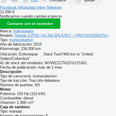
Facebook
WhatsApp
Viber
Telegram
11.990 €
Notificarme cuando cambie el precio
Contacte con el vendedor
Marca:
Volkswagen
Modelo:
Sharan 2.0TDI / AJ NA SPLÁTKY – PROTIHODNOTA /
Tipo:
monovolumen
Año de fabricación:
2015
Kilometraje:
236.000 km
Ubicación:
Eslovaquia
Stará Turá
7460 km to "United
States/Columbus"
Id. de stock del vendedor:
WVWZZZ7NZGV215301
Fecha de publicación:
más de 1 mes
Descripción
Tipo de carrocería:
monovolumen
Tipo de tracción:
Tracción delantera
Número de puertas:
4/5
Motor
Potencia:
150 Hp (110 kW)
Combustible:
diésel
Volumen:
1.968 cm³
Caja de cambios
Tipo:
manual
Número de transmisiones:
6