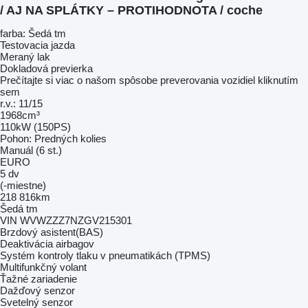
/ AJ NA SPLÁTKY – PROTIHODNOTA / coche
farba: Šedá tm
Testovacia jazda
Meraný lak
Dokladová previerka
Prečítajte si viac o našom spôsobe preverovania vozidiel kliknutím
sem
r.v.: 11/15
1968cm³
110kW (150PS)
Pohon: Predných kolies
Manuál (6 st.)
EURO
5 dv
(-miestne)
218 816km
Šedá tm
VIN WVWZZZ7NZGV215301
Brzdový asistent(BAS)
Deaktivácia airbagov
Systém kontroly tlaku v pneumatikách (TPMS)
Multifunkčný volant
Ťažné zariadenie
Dažďový senzor
Svetelný senzor