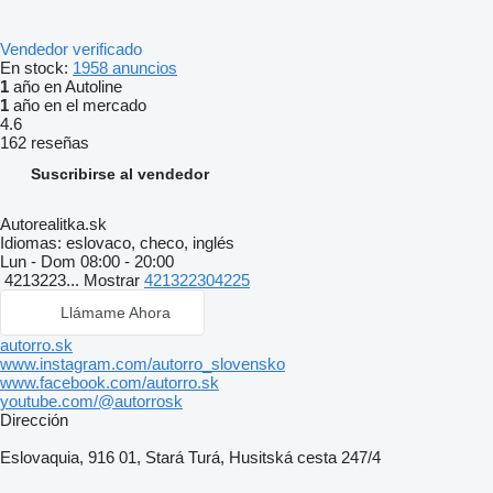
Vendedor verificado
En stock:
1958 anuncios
1
año en Autoline
1
año en el mercado
4.6
162 reseñas
Suscribirse al vendedor
Autorealitka.sk
Idiomas:
eslovaco, checo, inglés
Lun - Dom
08:00 - 20:00
4213223...
Mostrar
421322304225
Llámame Ahora
autorro.sk
www.instagram.com/autorro_slovensko
www.facebook.com/autorro.sk
youtube.com/@autorrosk
Dirección
Eslovaquia, 916 01, Stará Turá, Husitská cesta 247/4