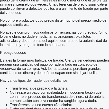
precio de la oferta que le interesa es mucho menor que el de ofertas
similares, piénselo dos veces. Una diferencia de precio significativa
puede conllevar a defectos ocultos o a un intento de fraude por parte
del vendedor.
No compre productos cuyo precio diste mucho del precio medio de
equipos similares.
No acepte compromisos dudosos o mercancías con prepago. Si no
lo tiene claro, no dude en solicitar aclaraciones, pida fotos
adicionales y documentos del equipo, compruebe la autenticidad de
los mismos y pregunte todo lo necesario.
Prepago dudoso
Esta es la forma más habitual de fraude. Ciertos vendedores pueden
requerir una cantidad del pago por adelantado en concepto de
«reserva» de su compra. Así, los estafadores perciben grandes
cantidades de dinero y después desaparecen sin dejar huella.
Hay varios tipos de fraude, que detallamos:
Transferencia de prepago a la tarjeta
No realice un pago por adelantado sin documentación que
confirme el proceso de transferencia de dinero, si durante la
comunicación con el vendedor ha surgido alguna duda.
Transferencia a una cuenta «fiduciaria»
Dicha solicitud debe alarmarle, ya que en la mayoría de los