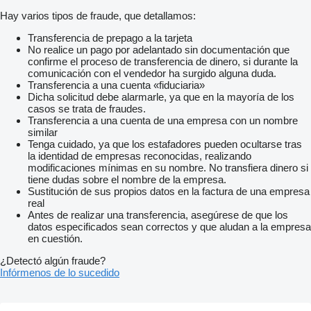
AGR ErgoComfort Sitze vorne, ArtVelours, elektr. verstellbar;
Hay varios tipos de fraude, que detallamos:
nur für Fahrer mit Memory - & Massagefunktion
AGR-Sitz elektrisch verstellbar, vorn rechts, mit 4-Wege-
Transferencia de prepago a la tarjeta
Kopfstütze; nur für Fahrer: mit Memory- & Massagefunktion
No realice un pago por adelantado sin documentación que
Abgasnorm Euro 6d ISC-FCM
confirme el proceso de transferencia de dinero, si durante la
Ausweichunterstützung und Abbiegeassistent
comunicación con el vendedor ha surgido alguna duda.
Automatische Distanzregelung ACC "stop & go" mit
Transferencia a una cuenta «fiduciaria»
Geschwindigkeitsbegrenzer inklusive Car2X
Dicha solicitud debe alarmarle, ya que en la mayoría de los
Fahrassistent "Travel Assist" und "Emergency Assist"
casos se trata de fraudes.
Frontscheibe in Verbundsicherheitsglas, wärme- und
Transferencia a una cuenta de una empresa con un nombre
geräuschdämmend
similar
Anhängevorrichtung anklappbar, mit elektrischer Entriegelung
Tenga cuidado, ya que los estafadores pueden ocultarse tras
(einschli. Gespannstabilisierung)
la identidad de empresas reconocidas, realizando
Elektrische Heckklappe (öffnend und schließend) mit "Easy
modificaciones mínimas en su nombre. No transfiera dinero si
Open" und "Easy Close"-Funktion
tiene dudas sobre el nombre de la empresa.
Scheiben im Fond abgedunkelt
Sustitución de sus propios datos en la factura de una empresa
Tagfahrlichtschaltung mit Assistenzfahrlicht sowie "Coming
real
home" und "Leaving home"
Antes de realizar una transferencia, asegúrese de que los
IQ.LIGHT-LED-Matrix-Scheinwerfer mit LED-Tagfahrlicht
datos especificados sean correctos y que aludan a la empresa
Leuchtweitenregulierung, dynamisch, mit dynamischem
en cuestión.
Kurvenfahrlicht
Panoramaglasdach, abgedunkelt, zweiteilig
¿Detectó algún fraude?
Schiebetür li. u. re., elektrisch mit "easy open"- und "easy close"
Infórmenos de lo sucedido
Funktion
Schlechtwetterlicht (inklusive Abbiegelicht)
Umfeldbeleuchtung im Türbereich mit Logoprojektion der