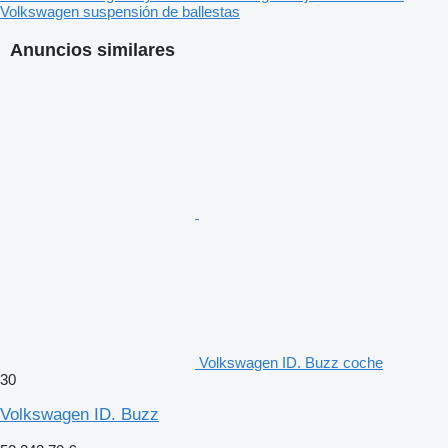
Umweltplakette: GREEN
Volkswagen suspensión de ballestas
WLTP | Verbrauchl/100km
Anuncios similares
Kombiniert | 6.7
Innenstadt | 8.4
Stadtrand | 6.7
Landstraße | 5.8
Autobahn | 7
Volkswagen ID. Buzz coche
30
Volkswagen ID. Buzz