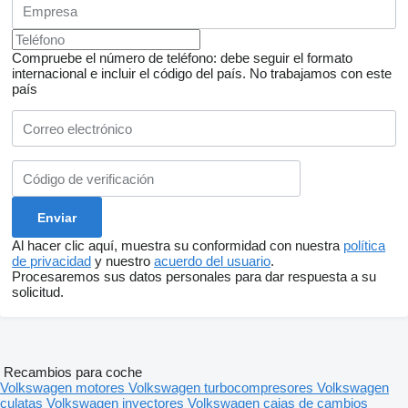
Schiebetür beidseitig
Elektr. Schiebetür beidseitig
AHK schwenkbar
Heckklappe elektrisch
Compruebe el número de teléfono: debe seguir el formato
Partikelfilter
internacional e incluir el código del país.
No trabajamos con este
LM-Felgen
país
MP3-Schnittstelle
Reifendruckkontrolle
LED-Tagfahrlicht
Matrix LED
Kurven-/Abbiegelicht
Nebelscheinwerfer
Garantie
Scheckheftgepflegt
Nichtraucherfahrzeug
Licht- und Sichtpaket
Al hacer clic aquí, muestra su conformidad con nuestra
política
LED-Rückleuchten
de privacidad
y nuestro
acuerdo del usuario
.
Gruppe Sicherheit
Procesaremos sus datos personales para dar respuesta a su
Gruppe Innenausstattung und Komfort
solicitud.
Gruppe Extras
Registration: 2024-06-14
Farbe: Fortanarot Metallic
Recambios para coche
CO2 Emissionen g/km:
Volkswagen motores
Volkswagen turbocompresores
Volkswagen
CO2-Klassem: G
culatas
Volkswagen inyectores
Volkswagen cajas de cambios