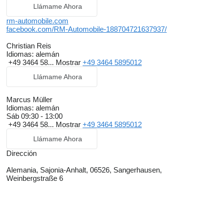
Servolenkung
Llámame Ahora
Start-/Stopp-Automatik
Lichtsensor
rm-automobile.com
Fernlichtregulierung (Light Assist)
facebook.com/RM-Automobile-188704721637937/
Regensensor
Innenspiegel automatisch abblendbar
Christian Reis
Notbremsassistent
Idiomas:
alemán
Spurhalteassistent
+49 3464 58...
Mostrar
+49 3464 5895012
Toter Winkel Assistent
Spurwechselassistent
Llámame Ahora
Verkehrszeichenerkennung
Müdigkeitswarner
Marcus Müller
Notrufsystem
Idiomas:
alemán
Bremsassistent (ebs)
Sáb
09:30 - 13:00
Abstandstempomat (ACC)
+49 3464 58...
Mostrar
+49 3464 5895012
Geschwindigkeitsbegrenzer
Alarmanlage
Llámame Ahora
Elektrische Wegfahrsperre
Parklenkassistent
Dirección
Einparkhilfe hinten
Einparkhilfe vorne
Alemania, Sajonia-Anhalt, 06526, Sangerhausen,
Rückfahrkamera
Weinbergstraße 6
Fahrer-/Beifahrer-Airbag
Fahrer Airbag
Beifahrer-Airbag ausschaltbar
Beifahrer-Airbag
Seiten-Airbags