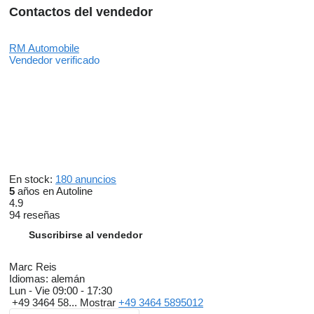
Multivan Silhouette
Contactos del vendedor
Vorbereitet für Online Dienste
Vorbereitet für We Connect und We Connect Plus oder VW
Connect und VW Connect Plus
RM Automobile
Überhang hinten, lang
Vendedor verificado
Bordcomputer
Head-up Display (HUD)
Virtual/Digital Cockpit
Radio
DAB
Soundsystem
Freisprecheinrichtung
Induktions-Ladestation
Bluetooth
USB Anschluss
En stock:
180 anuncios
Android Auto
5
años en Autoline
Apple Car Play
4.9
Wi-Fi/WLAN Hotspot
94 reseñas
Navigationssystem
Touchscreen
Suscribirse al vendedor
Sprachsteuerung
ABS (Antiblockiersystem)
Marc Reis
ESP (Elektronisches Stabilitäts-Programm)
Idiomas:
alemán
Stabilitätskontrolle
Lun - Vie
09:00 - 17:30
ASC (Traktionskontrolle)
+49 3464 58...
Mostrar
+49 3464 5895012
ASR (Antriebsschlupfregelung)