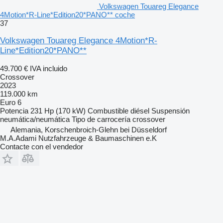
Volkswagen Touareg Elegance
4Motion*R-Line*Edition20*PANO** coche
37
Volkswagen Touareg Elegance 4Motion*R-
Line*Edition20*PANO**
49.700 €
IVA incluido
Crossover
2023
119.000 km
Euro 6
Potencia
231 Hp (170 kW)
Combustible
diésel
Suspensión
neumática/neumática
Tipo de carrocería
crossover
Alemania, Korschenbroich-Glehn bei Düsseldorf
M.A.Adami Nutzfahrzeuge & Baumaschinen e.K
Contacte con el vendedor