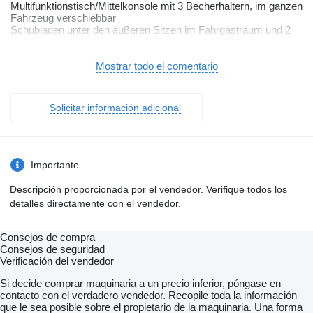
Multifunktionstisch/Mittelkonsole mit 3 Becherhaltern, im ganzen
Fahrzeug verschiebbar
Schubladen unter den äußeren Sitzen im Fahrgastraum und 2
Abfallbehälter
AGR-Sitz elektrisch verstellbar, vorn links, mit 4-Wege-
Kopfstütze; nur für Fahrer: mit Memory- & Massagefunktion
Mostrar todo el comentario
Armlehnen für Fahrer- und Beifahrersitz, beidseitig, mit
elektrischer Lendenwirbelstütze und Klapptisch
2 USB-C-Schnittstellen vorn, 4 USB-C-Ladebuchsen im
Solicitar información adicional
Fahrgastraum
App-Connect inklusive App-Connect Wireless für Apple CarPlay
und Android Auto
Digital Cockpit Pro
Digitaler Radioempfang
Importante
Elektrische Heckklappe (öffnend/schließend) mit "Easy Open"
und "Easy Close" Funktion
Descripción proporcionada por el vendedor. Verifique todos los
Head-Up-Display
detalles directamente con el vendedor.
Optionsinfotainment (MIB3)
Soundsystem "Harman Kardon", 13 Lautsprecher, 840 Watt
Gesamtleistung, digitaler 16-Kanal-Verstärker, Subwoofer
Consejos de compra
Mobiltelefon-Schnittstelle "Comfort" mit induktiver Ladefunktion
Consejos de seguridad
Navigationssystem "Discover Pro" mit 25,4 cm (10") Touch-
Verificación del vendedor
Farbdisplay
Sprachbedienung
Si decide comprar maquinaria a un precio inferior, póngase en
Automatische Distanzregelung ACC "stop & go" mit
contacto con el verdadero vendedor. Recopile toda la información
Geschwindigkeitsbegrenzer
que le sea posible sobre el propietario de la maquinaria. Una forma