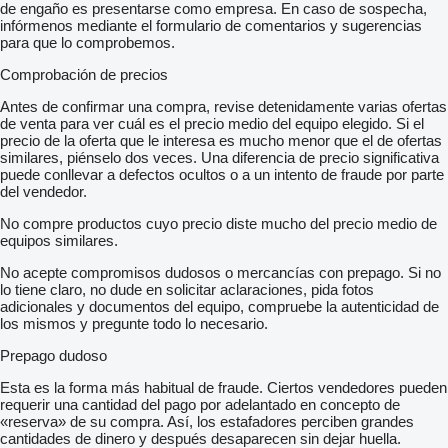
Airbags für Fahrer und Beifahrer, mit Beifahrer-Airbag-
de engaño es presentarse como empresa. En caso de sospecha,
Deaktivierung
infórmenos mediante el formulario de comentarios y sugerencias
Dynamische Fernlichtregulierung "Dynamic Light Assist" für
para que lo comprobemos.
LED-Matrix-Scheinwerfer
Sicherheitsinnenspiegel, automatisch abblendend
Comprobación de precios
Notbremsassistent "Front Assist" mit Fußgänger- und
Radfahrererkennung
Antes de confirmar una compra, revise detenidamente varias ofertas
Proaktives Insassenschutzsystem (PreCrash Basic und Front)
de venta para ver cuál es el precio medio del equipo elegido. Si el
Multifunktionskamera
precio de la oferta que le interesa es mucho menor que el de ofertas
Fahrerassistent "Travel Assist" inklusive Spurhalteassistent
similares, piénselo dos veces. Una diferencia de precio significativa
"Lane Assist" und "Emergency Assist"
puede conllevar a defectos ocultos o a un intento de fraude por parte
Spurwechselassistent "Side Assist" inklusive "Blind Spot
del vendedor.
Detection", Ausparkassistent und Ausstiegswarner
No compre productos cuyo precio diste mucho del precio medio de
Verkehrszeichenerkennung
equipos similares.
Müdigkeitserkennung
Notrufsystem eCall
No acepte compromisos dudosos o mercancías con prepago. Si no
Elektronisches Stabilisierungsprogramm und
lo tiene claro, no dude en solicitar aclaraciones, pida fotos
elektromechanischer Bremskraftverstärker
adicionales y documentos del equipo, compruebe la autenticidad de
Diebstahl-Alarmanlage mit Innenraumüberwachung, Back-up-
los mismos y pregunte todo lo necesario.
Horn und Abschleppschutz
Parklenkassistent "Park Assist" und Einparkhilfe im Front- und
Prepago dudoso
Heckbereich
Rückfahrkamera "Rear View"
Esta es la forma más habitual de fraude. Ciertos vendedores pueden
Seiten- und Kopfairbag für Fahrer und Beifahrer, Kopfairbags für
requerir una cantidad del pago por adelantado en concepto de
die äußeren Sitzplätze hinten und Mittenairbag vorn
«reserva» de su compra. Así, los estafadores perciben grandes
Scheibenwischer-Intervallschaltung mit Regensensor für die
cantidades de dinero y después desaparecen sin dejar huella.
Frontscheibenwischer