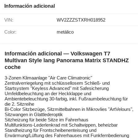
Información adicional
VIN:
WV2ZZZSTXRH018952
Color:
metálico
Información adicional — Volkswagen T7
Multivan Style lang Panorama Matrix STANDHZ
coche
3-Zonen Klimaanlage "Air Care Climatronic"
Zentralverriegelung mit schlüssellosem Schließ- und
Startsystem "Keyless Advanced" mit Safesicherung
Umfeldbeleuchtung an der Heckklappe und
Ambientebeleuchtung 30-farbig, inkl. Fußraumbeleuchtung für
die 2. Sitzreihe
Bi-Color Sitzbezüge, Sitzmittelbahnen in Mikrovlies "ArtVelours",
Sitzwangen in Glattlederoptik
Sitzheizung für beide Sitze im Fahrerhaus
Multifunktions-Lederlenkrad mit Schaltwippen, beheizbar
Standheizung für Frontscheibenenteisung und
Erwärmung/Lüftung des Fahrerhauses mit Funkfernbedienung