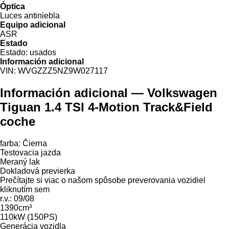
Óptica
Luces antiniebla
Equipo adicional
ASR
Estado
Estado:
usados
Información adicional
VIN:
WVGZZZ5NZ9W027117
Información adicional — Volkswagen
Tiguan 1.4 TSI 4-Motion Track&Field
coche
farba: Čierna
Testovacia jazda
Meraný lak
Dokladová previerka
Prečítajte si viac o našom spôsobe preverovania vozidiel
kliknutím sem
r.v.: 09/08
1390cm³
110kW (150PS)
Generácia vozidla