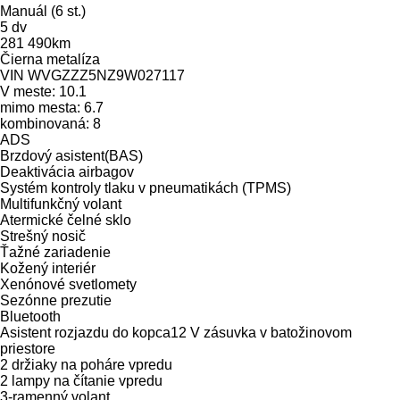
Manuál (6 st.)
5 dv
281 490km
Čierna metalíza
VIN WVGZZZ5NZ9W027117
V meste: 10.1
mimo mesta: 6.7
kombinovaná: 8
ADS
Brzdový asistent(BAS)
Deaktivácia airbagov
Systém kontroly tlaku v pneumatikách (TPMS)
Multifunkčný volant
Atermické čelné sklo
Strešný nosič
Ťažné zariadenie
Kožený interiér
Xenónové svetlomety
Sezónne prezutie
Bluetooth
Asistent rozjazdu do kopca12 V zásuvka v batožinovom
priestore
2 držiaky na poháre vpredu
2 lampy na čítanie vpredu
3-ramenný volant