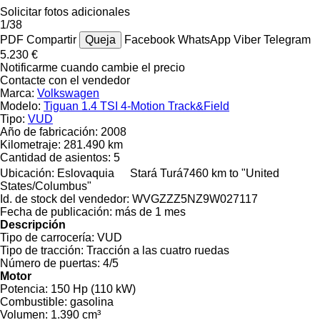
Solicitar fotos adicionales
1/38
PDF
Compartir
Queja
Facebook
WhatsApp
Viber
Telegram
5.230 €
Notificarme cuando cambie el precio
Contacte con el vendedor
Marca:
Volkswagen
Modelo:
Tiguan 1.4 TSI 4-Motion Track&Field
Tipo:
VUD
Año de fabricación:
2008
Kilometraje:
281.490 km
Cantidad de asientos:
5
Ubicación:
Eslovaquia
Stará Turá
7460 km to "United
States/Columbus"
Id. de stock del vendedor:
WVGZZZ5NZ9W027117
Fecha de publicación:
más de 1 mes
Descripción
Tipo de carrocería:
VUD
Tipo de tracción:
Tracción a las cuatro ruedas
Número de puertas:
4/5
Motor
Potencia:
150 Hp (110 kW)
Combustible:
gasolina
Volumen:
1.390 cm³