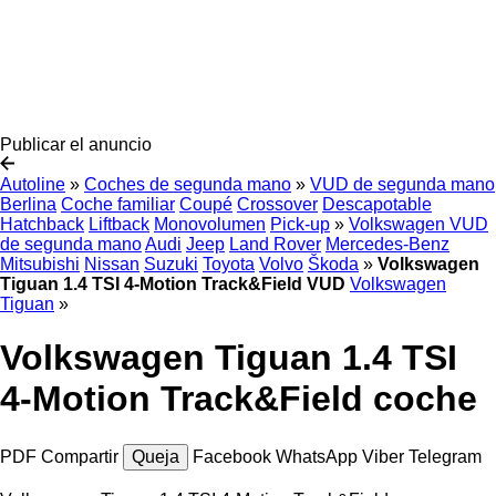
Publicar el anuncio
Autoline
»
Coches de segunda mano
»
VUD de segunda mano
Berlina
Coche familiar
Coupé
Crossover
Descapotable
Hatchback
Liftback
Monovolumen
Pick-up
»
Volkswagen VUD
de segunda mano
Audi
Jeep
Land Rover
Mercedes-Benz
Mitsubishi
Nissan
Suzuki
Toyota
Volvo
Škoda
»
Volkswagen
Tiguan 1.4 TSI 4-Motion Track&Field VUD
Volkswagen
Tiguan
»
Volkswagen Tiguan 1.4 TSI
4-Motion Track&Field coche
PDF
Compartir
Queja
Facebook
WhatsApp
Viber
Telegram