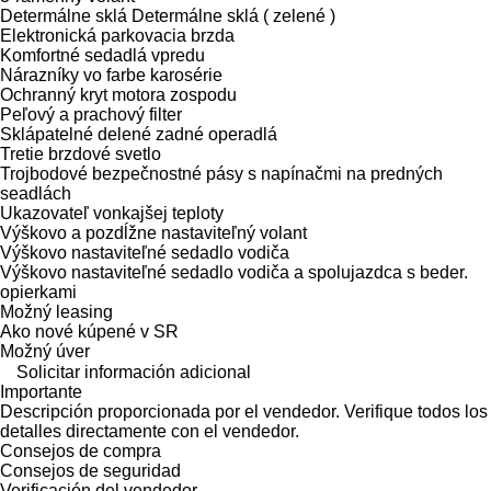
Determálne sklá Determálne sklá ( zelené )
Elektronická parkovacia brzda
Komfortné sedadlá vpredu
Nárazníky vo farbe karosérie
Ochranný kryt motora zospodu
Peľový a prachový filter
Sklápatelné delené zadné operadlá
Tretie brzdové svetlo
Trojbodové bezpečnostné pásy s napínačmi na predných
seadlách
Ukazovateľ vonkajšej teploty
Výškovo a pozdĺžne nastaviteľný volant
Výškovo nastaviteľné sedadlo vodiča
Výškovo nastaviteľné sedadlo vodiča a spolujazdca s beder.
opierkami
Možný leasing
Ako nové kúpené v SR
Možný úver
Solicitar información adicional
Importante
Descripción proporcionada por el vendedor. Verifique todos los
detalles directamente con el vendedor.
Consejos de compra
Consejos de seguridad
Verificación del vendedor