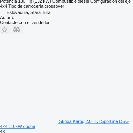
Potencia
180 Hp (132 kW)
Combustible
diésel
Configuración del eje
4x4
Tipo de carrocería
crossover
Eslovaquia, Stará Turá
Autorro
Contacte con el vendedor
Škoda Karoq 2.0 TDI Sportline DSG
4×4 110kW coche
43