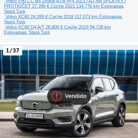
Volvo V90 CC B4 145kw AT/8 4×4 2021 / AJ NA SPLÁTKY /
PROTIÚČET
27.390 €
Coche
2021
134.776 km
Eslovaquia,
Stará Turá
Volvo XC60
24.399 €
Coche
2018
117.073 km
Eslovaquia,
Stará Turá
Volvo XC60 D4 A/T
26.800 €
Coche
2019
94.728 km
Eslovaquia, Stará Turá
1/37
Vendido