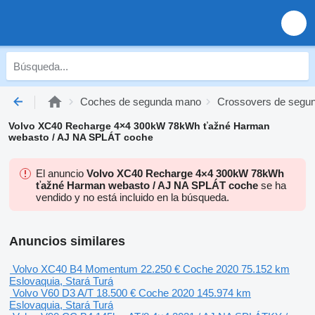
Coches de segunda mano
Crossovers de segu
Volvo XC40 Recharge 4×4 300kW 78kWh ťažné Harman
webasto / AJ NA SPLÁT coche
El anuncio
Volvo XC40 Recharge 4×4 300kW 78kWh
ťažné Harman webasto / AJ NA SPLÁT coche
se ha
vendido y no está incluido en la búsqueda.
Anuncios similares
Volvo XC40 B4 Momentum
22.250 €
Coche
2020
75.152 km
Eslovaquia, Stará Turá
Volvo V60 D3 A/T
18.500 €
Coche
2020
145.974 km
Eslovaquia, Stará Turá