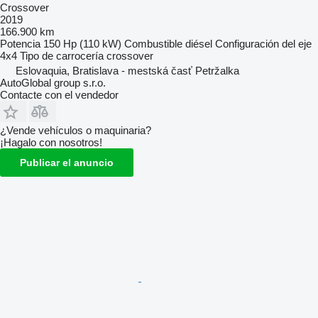
Crossover
2019
166.900 km
Potencia
150 Hp (110 kW)
Combustible
diésel
Configuración del eje
4x4
Tipo de carrocería
crossover
Eslovaquia, Bratislava - mestská časť Petržalka
AutoGlobal group s.r.o.
Contacte con el vendedor
¿Vende vehículos o maquinaria?
¡Hagalo con nosotros!
Publicar el anuncio