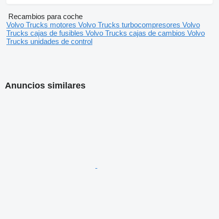
Asistent rozjazdu do kopca
Kontrola mŕtveho uhla
Recambios para coche
Možný leasing
Volvo Trucks motores
Volvo Trucks turbocompresores
Volvo
Možný úver
Trucks cajas de fusibles
Volvo Trucks cajas de cambios
Volvo
Úplná servisná história
Trucks unidades de control
Anuncios similares