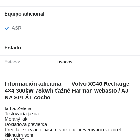
Equipo adicional
ASR
Estado
Estado:
usados
Información adicional — Volvo XC40 Recharge
4×4 300kW 78kWh ťažné Harman webasto / AJ
NA SPLÁT coche
farba: Zelená
Testovacia jazda
Meraný lak
Dokladová previerka
Prečítajte si viac o našom spôsobe preverovania vozidiel
kliknutím sem