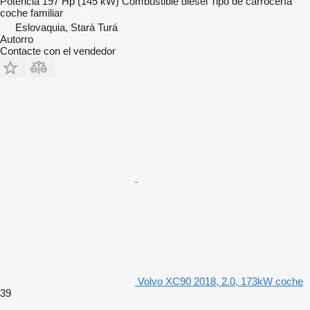
Potencia
197 Hp (145 kW)
Combustible
diésel
Tipo de carrocería
coche familiar
Eslovaquia, Stará Turá
Autorro
Contacte con el vendedor
Volvo XC90 2018, 2.0, 173kW coche
39