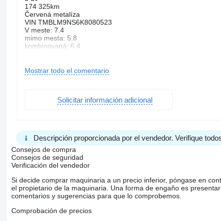
174 325km
Červená metalíza
VIN TMBLM9NS6K8080523
V meste: 7.4
mimo mesta: 5.8
kombinovaná: 6.4
Brzdový asistent(BAS)
Systém kontroly tlaku v pneumatikách (TPMS)
Varovanie o vzdialenosti (BAS Plus)
Mostrar todo el comentario
Systém rozpoznania únavy vodiča (DAW)
Systém tiesňového volania (e-Call)
360° kamera
Solicitar información adicional
Asistent diaľkových svetiel (HBA)
Multifunkčný volant
Bezkľúčové štartovanie
Apple CarPlay
Android Auto
Descripción proporcionada por el vendedor. Verifique todos
Welcome light
Virtuálny kokpit
Consejos de compra
Strešný nosič
Consejos de seguridad
Ťažné zariadenie
Verificación del vendedor
Kožený interiér
Si decide comprar maquinaria a un precio inferior, póngase en con
Fólie
el propietario de la maquinaria. Una forma de engaño es present
Dažďový senzor
comentarios y sugerencias para que lo comprobemos.
Svetelný senzor
Sezónne prezutie
Comprobación de precios
Stop and Start systém
Parkovacia kamera