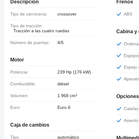
Descripción
Frenos
Tipo de carrocería:
crossover
ABS
Tipo de tracción:
Tracción a las cuatro ruedas
Cabina y
Número de puertas:
4/5
Orden
Espejo
Motor
Espejo
Potencia:
239 Hp (176 kW)
Aparat
Combustible:
diésel
Volumen:
1.968 cm³
Opciones
Euro:
Euro 6
Calefa
Asient
Caja de cambios
Tipo:
automático
Multimed