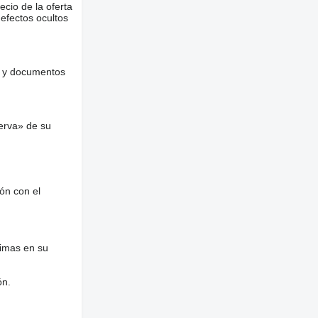
ecio de la oferta
defectos ocultos
es y documentos
erva» de su
ón con el
nimas en su
ón.
á fólia na