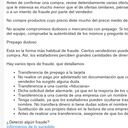
Antes de confirmar una compra, revise detenidamente varias ofertas 
Bezkľúčové otváranie dverí
que le interesa es mucho menor que el de ofertas similares, piénsel
Panoramatická strecha
o a un intento de fraude por parte del vendedor.
Bluetooth
Vyhrievaný volant
No compre productos cuyo precio diste mucho del precio medio de 
LED denné svietenie
LED svetlomety
No acepte compromisos dudosos o mercancías con prepago. Si no lo 
Bezdotykové otváranie kufra
del equipo, compruebe la autenticidad de los mismos y pregunte to
Pamäťové sedačky
Ambientné osvetlenie
Prepago dudoso
Adaptívny podvozok
Kožený paket
Esta es la forma más habitual de fraude. Ciertos vendedores pued
Odo-pass
compra. Así, los estafadores perciben grandes cantidades de diner
Asistent jazdných pruhov
Asistent rozjazdu do kopca
Hay varios tipos de fraude, que detallamos:
Kontrola mŕtveho uhlaLANE ASSISTANT - asistent kontroly jaz
Vyhrievanie predných a zadných sedadiel
Transferencia de prepago a la tarjeta
Možný leasing
No realice un pago por adelantado sin documentación que con
Možný úver
vendedor ha surgido alguna duda.
Úplná servisná história
Transferencia a una cuenta «fiduciaria»
Ponúkam na predaj Škoda Kodiaq 2.0 TDI SCR RS DSG 4x4
Dicha solicitud debe alarmarle, ya que en la mayoría de los 
r. v. 2019 – výkonné a priestranné SUV v športovej verzii RS
Transferencia a una cuenta de una empresa con un nombre 
ktoré spája dynamiku
Tenga cuidado, ya que los estafadores pueden ocultarse tra
komfort a praktickosť pre každodenné jazdenie aj dlhé trasy. Voz
nombre. No transfiera dinero si tiene dudas sobre el nombre
čo potvrdzuje jeho maximálne zachovalý stav
Sustitución de sus propios datos en la factura de una empre
Auto je pravidelne servisované
Antes de realizar una transferencia, asegúrese de que los d
olej a filtre menené podľa predpisu a pri cca 143 000 km bol 
¿Detectó algún fraude?
kapote
Infórmenos de lo sucedido
ktorá chráni lak pred poškodením. K dispozícii sú 2x kľúč a se