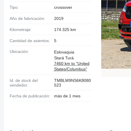
Tipo:
crossover
Año de fabricación:
2019
Kilometraje:
174.325 km
Cantidad de asientos:
5
Ubicación:
Eslovaquia
Stará Turá
7460 km to "United
States/Columbus"
Id. de stock del
TMBLM9NS6K8080
vendedor:
523
Fecha de publicación:
más de 1 mes