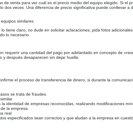
de venta para ver cuál es el precio medio del equipo elegido. Si el pr
o dos veces. Una diferencia de precio significativa puede conllevar a 
equipos similares.
tiene claro, no dude en solicitar aclaraciones, pida fotos adicional
do lo necesario.
en requerir una cantidad del pago por adelantado en concepto de «res
o y después desaparecen sin dejar huella.
dy v jazdnom pruhu
firme el proceso de transferencia de dinero, si durante la comunicaci
casos se trata de fraudes.
similar
s la identidad de empresas reconocidas, realizando modificaciones mí
idlo je **bez poistnej udalosti**
 de la empresa.
sa real
atos especificados sean correctos y que aludan a la empresa en cuesti
menený aj olej v prevodovke. Na vozidle sa nachádza ochranná priehľadn
zónne prezutie (len pneumatiky)