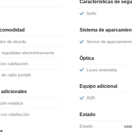
Características de seg
Isofix
 comodidad
Sistema de aparcamient
ador de abordo
Sensor de aparcamient
s regulables electrónicamente
Óptica
 con calefacción
Luces antiniebla
o de radio portátil
Equipo adicional
 adicionales
ASR
cción estática
o con calefacción
Estado
Estado:
usa
ia