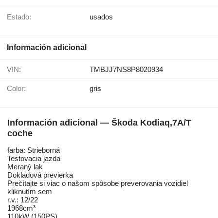
Estado:
usados
Información adicional
VIN:
TMBJJ7NS8P8020934
Color:
gris
Información adicional — Škoda Kodiaq,7A/T
coche
farba: Strieborná
Testovacia jazda
Meraný lak
Dokladová previerka
Prečítajte si viac o našom spôsobe preverovania vozidiel
kliknutím sem
r.v.: 12/22
1968cm³
110kW (150PS)