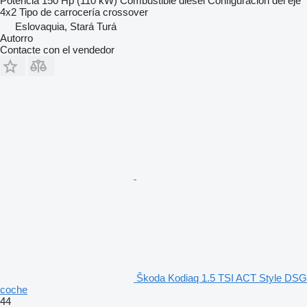
Potencia
150 Hp (110 kW)
Combustible
diésel
Configuración del eje
4x2
Tipo de carrocería
crossover
Eslovaquia, Stará Turá
Autorro
Contacte con el vendedor
Škoda Kodiaq 1.5 TSI ACT Style DSG
coche
44