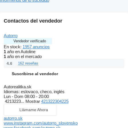
Infórmenos de lo sucedido
Contactos del vendedor
Autorro
Vendedor verificado
En stock:
1957 anuncios
1
año en Autoline
1
año en el mercado
4.6
162 reseñas
Suscribirse al vendedor
Autorealitka.sk
Idiomas:
eslovaco, checo, inglés
Lun - Dom
08:00 - 20:00
4213223...
Mostrar
421322304225
Llámame Ahora
autorro.sk
www.instagram.com/autorro_slovensko
www.facebook.com/autorro.sk