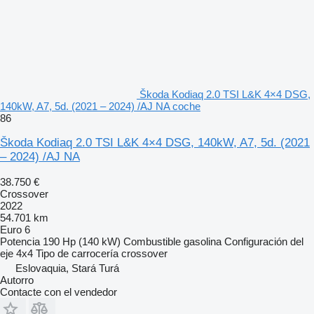
Škoda Kodiaq 2.0 TSI L&K 4×4 DSG,
140kW, A7, 5d. (2021 – 2024) /AJ NA coche
86
Škoda Kodiaq 2.0 TSI L&K 4×4 DSG, 140kW, A7, 5d. (2021
– 2024) /AJ NA
38.750 €
Crossover
2022
54.701 km
Euro 6
Potencia
190 Hp (140 kW)
Combustible
gasolina
Configuración del
eje
4x4
Tipo de carrocería
crossover
Eslovaquia, Stará Turá
Autorro
Contacte con el vendedor