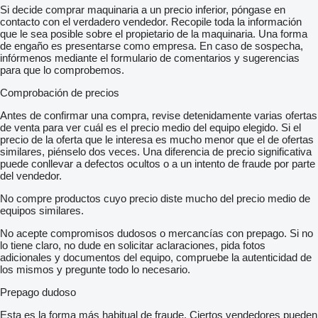
Dažďový senzor
Si decide comprar maquinaria a un precio inferior, póngase en
Svetelný senzor
contacto con el verdadero vendedor. Recopile toda la información
Stop and Start systém
que le sea posible sobre el propietario de la maquinaria. Una forma
Parkovacia kamera
de engaño es presentarse como empresa. En caso de sospecha,
Bezkľúčové otváranie dverí
infórmenos mediante el formulario de comentarios y sugerencias
El. otváranie kufra
para que lo comprobemos.
El. zatváranie kufra
Bluetooth
Comprobación de precios
Vyhrievaný volant
LED denné svietenie
Antes de confirmar una compra, revise detenidamente varias ofertas
LED svetlomety
de venta para ver cuál es el precio medio del equipo elegido. Si el
Ambientné osvetlenie
precio de la oferta que le interesa es mucho menor que el de ofertas
Odo-pass
similares, piénselo dos veces. Una diferencia de precio significativa
Asistent jazdných pruhov
puede conllevar a defectos ocultos o a un intento de fraude por parte
Asistent rozjazdu do kopca
del vendedor.
Kontrola mŕtveho uhla2-ramenný kožený multifunkčný volant
No compre productos cuyo precio diste mucho del precio medio de
Parkovacia kamera vzadu
equipos similares.
Výsuvné ostrekovače svetlometov
Možný leasing
No acepte compromisos dudosos o mercancías con prepago. Si no
Možný úver
lo tiene claro, no dude en solicitar aclaraciones, pida fotos
Úplná servisná história
adicionales y documentos del equipo, compruebe la autenticidad de
los mismos y pregunte todo lo necesario.
Prepago dudoso
Esta es la forma más habitual de fraude. Ciertos vendedores pueden