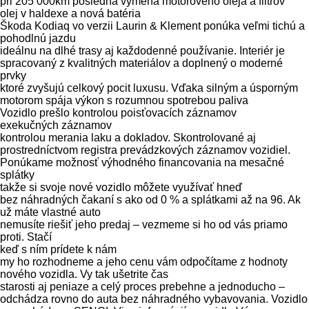
pri 205 000km posledná výmena motorového oleja a filtrov
olej v haldexe a nová batéria
Škoda Kodiaq vo verzii Laurin & Klement ponúka veľmi tichú a
pohodlnú jazdu
ideálnu na dlhé trasy aj každodenné používanie. Interiér je
spracovaný z kvalitných materiálov a doplnený o moderné
prvky
ktoré zvyšujú celkový pocit luxusu. Vďaka silným a úsporným
motorom spája výkon s rozumnou spotrebou paliva
Vozidlo prešlo kontrolou poisťovacích záznamov
exekučných záznamov
kontrolou merania laku a dokladov. Skontrolované aj
prostredníctvom registra prevádzkových záznamov vozidiel.
Ponúkame možnosť výhodného financovania na mesačné
splátky
takže si svoje nové vozidlo môžete využívať hneď
bez náhradných čakaní s ako od 0 % a splátkami až na 96. Ak
už máte vlastné auto
nemusíte riešiť jeho predaj – vezmeme si ho od vás priamo
proti. Stačí
keď s ním prídete k nám
my ho rozhodneme a jeho cenu vám odpočítame z hodnoty
nového vozidla. Vy tak ušetrite čas
starosti aj peniaze a celý proces prebehne a jednoducho –
odchádza rovno do auta bez náhradného vybavovania. Vozidlo