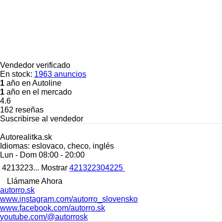
Vendedor verificado
En stock:
1963 anuncios
1
año en Autoline
1
año en el mercado
4.6
162 reseñas
Suscribirse al vendedor
Autorealitka.sk
Idiomas:
eslovaco, checo, inglés
Lun - Dom
08:00 - 20:00
4213223...
Mostrar
421322304225
Llámame Ahora
autorro.sk
www.instagram.com/autorro_slovensko
www.facebook.com/autorro.sk
youtube.com/@autorrosk