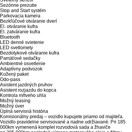
Sezónne prezutie
Stop and Start systém
Parkovacia kamera
Bezkľúčové otváranie dverí
El. otváranie kufra
El. zatváranie kufra
Bluetooth
LED denné svietenie
LED svetlomety
Bezdotykové otváranie kufra
Pamäťové sedačky
Ambientné osvetlenie
Adaptívny podvozok
Kožený paket
Odo-pass
Asistent jazdných pruhov
Asistent rozjazdu do kopca
Kontrola mŕtveho uhla
Možný leasing
Možný úver
Úplná servisná história
Komisionálny predaj – vozidlo kupujete priamo od majiteľa.
Vozidlo pravidelne servisované a riadne udržiavané. Pri 185
000km vymenená komplet rozvodová sada a žhaviče