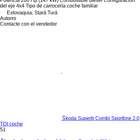
Potencia
200 Hp (147 kW)
Combustible
diésel
Configuración
del eje
4x4
Tipo de carrocería
coche familiar
Eslovaquia, Stará Turá
Autorro
Contacte con el vendedor
Škoda Superb Combi Sportline 2.0
TDI coche
51