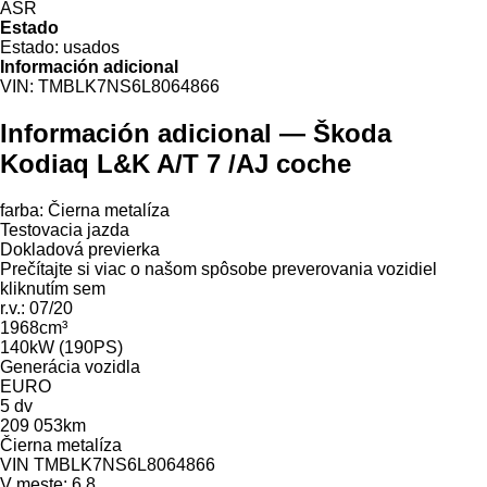
ASR
Estado
Estado:
usados
Información adicional
VIN:
TMBLK7NS6L8064866
Información adicional — Škoda
Kodiaq L&K A/T 7 /AJ coche
farba: Čierna metalíza
Testovacia jazda
Dokladová previerka
Prečítajte si viac o našom spôsobe preverovania vozidiel
kliknutím sem
r.v.: 07/20
1968cm³
140kW (190PS)
Generácia vozidla
EURO
5 dv
209 053km
Čierna metalíza
VIN TMBLK7NS6L8064866
V meste: 6.8