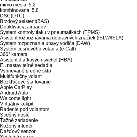
mimo mesta: 5.2
kombinovaná: 5.8
DSC(DTC)
Brzdový asistent(BAS)
Deaktivácia airbagov
Systém kontroly tlaku v pneumatikách (TPMS)
Asistent rozpoznávania dopravných značiek (ISLW/ISLA)
Systém rozpoznania únavy vodiča (DAW)
Systém tiesňového volania (e-Call)
360° kamera
Asistent diaľkových svetiel (HBA)
El. nastaviteľné sedadlá
Vyhrievané predné sklo
Multifunkčný volant
Bezkľúčové štartovanie
Apple CarPlay
Android Auto
Welcome light
Virtuálny kokpit
Radenie pod volantom
Strešný nosič
Ťažné zariadenie
Kožený interiér
Dažďový senzor
Svetelný senzor