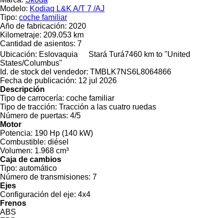
Modelo:
Kodiaq L&K A/T 7 /AJ
Tipo:
coche familiar
Año de fabricación:
2020
Kilometraje:
209.053 km
Cantidad de asientos:
7
Ubicación:
Eslovaquia
Stará Turá
7460 km to "United
States/Columbus"
Id. de stock del vendedor:
TMBLK7NS6L8064866
Fecha de publicación:
12 jul 2026
Descripción
Tipo de carrocería:
coche familiar
Tipo de tracción:
Tracción a las cuatro ruedas
Número de puertas:
4/5
Motor
Potencia:
190 Hp (140 kW)
Combustible:
diésel
Volumen:
1.968 cm³
Caja de cambios
Tipo:
automático
Número de transmisiones:
7
Ejes
Configuración del eje:
4x4
Frenos
ABS