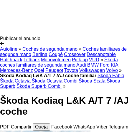
Publicar el anuncio
Autoline
»
Coches de segunda mano
»
Coches familiares de
segunda mano
Berlina
Coupé
Crossover
Descapotable
Hatchback
Liftback
Monovolumen
Pick-up
VUD
»
Škoda
coches familiares de segunda mano
Audi
BMW
Ford
KIA
Mercedes-Benz
Opel
Peugeot
Toyota
Volkswagen
Volvo
»
Škoda Kodiaq L&K A/T 7 /AJ coche familiar
Škoda Fabia
Škoda Octavia
Škoda Octavia Combi
Škoda Scala
Škoda
Superb
Škoda Superb Combi
»
Škoda Kodiaq L&K A/T 7 /AJ
coche
PDF
Compartir
Queja
Facebook
WhatsApp
Viber
Telegram