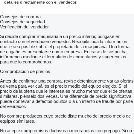
detalles directamente con el vendedor.
Bezkľúčové štartovanie
Apple CarPlay
Android Auto
Consejos de compra
Welcome light
Consejos de seguridad
Virtuálny kokpit
Verificación del vendedor
Radenie pod volantom
Strešný nosič
Si decide comprar maquinaria a un precio inferior, póngase en
Ťažné zariadenie
contacto con el verdadero vendedor. Recopile toda la información
Kožený interiér
que le sea posible sobre el propietario de la maquinaria. Una forma
Dažďový senzor
de engaño es presentarse como empresa. En caso de sospecha,
Svetelný senzor
infórmenos mediante el formulario de comentarios y sugerencias
Sezónne prezutie
para que lo comprobemos.
Stop and Start systém
Parkovacia kamera
Comprobación de precios
Bezkľúčové otváranie dverí
El. otváranie kufra
Antes de confirmar una compra, revise detenidamente varias ofertas
El. zatváranie kufra
de venta para ver cuál es el precio medio del equipo elegido. Si el
Bluetooth
precio de la oferta que le interesa es mucho menor que el de ofertas
LED denné svietenie
similares, piénselo dos veces. Una diferencia de precio significativa
LED svetlomety
puede conllevar a defectos ocultos o a un intento de fraude por parte
Bezdotykové otváranie kufra
del vendedor.
Pamäťové sedačky
No compre productos cuyo precio diste mucho del precio medio de
Ambientné osvetlenie
equipos similares.
Adaptívny podvozok
Kožený paket
No acepte compromisos dudosos o mercancías con prepago. Si no
Odo-pass