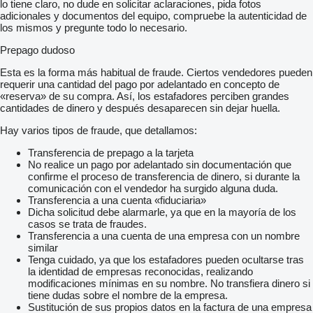
lo tiene claro, no dude en solicitar aclaraciones, pida fotos
Asistent jazdných pruhov
adicionales y documentos del equipo, compruebe la autenticidad de
Asistent rozjazdu do kopca
los mismos y pregunte todo lo necesario.
Kontrola mŕtveho uhla
Možný leasing
Prepago dudoso
Možný úver
Úplná servisná história
Esta es la forma más habitual de fraude. Ciertos vendedores pueden
Komisionálny predaj – vozidlo kupujete priamo od majiteľa.
requerir una cantidad del pago por adelantado en concepto de
Vozidlo pravidelne servisované a riadne udržiavané. Pri 185
«reserva» de su compra. Así, los estafadores perciben grandes
000km vymenená komplet rozvodová sada a žhaviče
cantidades de dinero y después desaparecen sin dejar huella.
pri 205 000km posledná výmena motorového oleja a filtrov
olej v haldexe a nová batéria
Hay varios tipos de fraude, que detallamos:
Škoda Kodiaq vo verzii Laurin & Klement ponúka veľmi tichú a
pohodlnú jazdu
Transferencia de prepago a la tarjeta
ideálnu na dlhé trasy aj každodenné používanie. Interiér je
No realice un pago por adelantado sin documentación que
spracovaný z kvalitných materiálov a doplnený o moderné
confirme el proceso de transferencia de dinero, si durante la
prvky
comunicación con el vendedor ha surgido alguna duda.
ktoré zvyšujú celkový pocit luxusu. Vďaka silným a úsporným
Transferencia a una cuenta «fiduciaria»
motorom spája výkon s rozumnou spotrebou paliva
Dicha solicitud debe alarmarle, ya que en la mayoría de los
Vozidlo prešlo kontrolou poisťovacích záznamov
casos se trata de fraudes.
exekučných záznamov
Transferencia a una cuenta de una empresa con un nombre
kontrolou merania laku a dokladov. Skontrolované aj
similar
prostredníctvom registra prevádzkových záznamov vozidiel.
Tenga cuidado, ya que los estafadores pueden ocultarse tras
Ponúkame možnosť výhodného financovania na mesačné
la identidad de empresas reconocidas, realizando
splátky
modificaciones mínimas en su nombre. No transfiera dinero si
takže si svoje nové vozidlo môžete využívať hneď
tiene dudas sobre el nombre de la empresa.
bez náhradných čakaní s ako od 0 % a splátkami až na 96. Ak
Sustitución de sus propios datos en la factura de una empresa