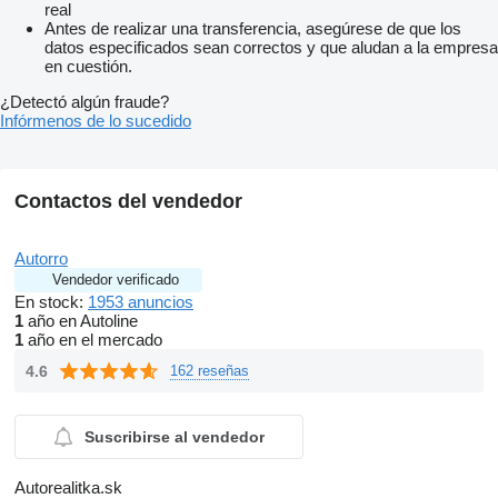
už máte vlastné auto
real
nemusíte riešiť jeho predaj – vezmeme si ho od vás priamo
Antes de realizar una transferencia, asegúrese de que los
proti. Stačí
datos especificados sean correctos y que aludan a la empresa
keď s ním prídete k nám
en cuestión.
my ho rozhodneme a jeho cenu vám odpočítame z hodnoty
nového vozidla. Vy tak ušetrite čas
¿Detectó algún fraude?
starosti aj peniaze a celý proces prebehne a jednoducho –
Infórmenos de lo sucedido
odchádza rovno do auta bez náhradného vybavovania. Vozidlo
sa nachádza v SENCI. Viac informácií o vozidle Vám
poskytneme pri obhliadke alebo na telefónnom čísle
mostrar
contactos
. EČV: AA244IU. EK platná do: 2026-06-10. STK
Contactos del vendedor
platná do: 2026-06-10
Autorro
Vendedor verificado
En stock:
1953 anuncios
1
año en Autoline
1
año en el mercado
4.6
162 reseñas
Suscribirse al vendedor
Autorealitka.sk