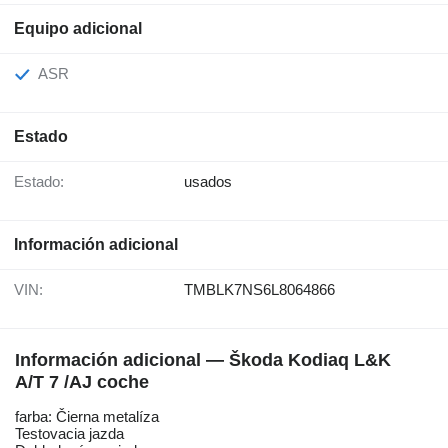
Equipo adicional
ASR
Estado
Estado:
usados
Información adicional
VIN:
TMBLK7NS6L8064866
Información adicional — Škoda Kodiaq L&K
A/T 7 /AJ coche
farba: Čierna metalíza
Testovacia jazda