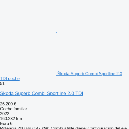
Škoda Superb Combi Sportline 2.0
TDI coche
51
Škoda Superb Combi Sportline 2.0 TDI
26.200 €
Coche familiar
2022
160.232 km
Euro 6
Potencia
200 Hp (147 kW)
Combustible
diésel
Configuración del eje