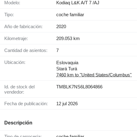
Modelo:
Kodiaq L&K A/T 7 /AJ
Tipo:
coche familiar
Año de fabricación:
2020
Kilometraje:
209.053 km
Cantidad de asientos:
7
Ubicación:
Eslovaquia
Stará Turá
7460 km to "United States/Columbus"
Id. de stock del
TMBLK7NS6L8064866
vendedor:
Fecha de publicación:
12 jul 2026
Descripción
Tipo de carrocería:
coche familiar