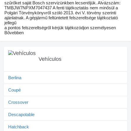
szűrőket saját Bosch szervizünkben lecseréljük. Alvázszám:
TMBJW7NPXM7047437 A fenti tájékoztatás nem minősül a
Polgári Törvénykönyvről szóló 2013. évi V. törvény szerinti
ajánlatnak. A gépjármű feltüntetett felszereltsége tájékoztató
jellegű
a pontos felszereltségről kérjük tájékozódjon személyesen
Bővebben
Vehículos
Berlina
Coupé
Crossover
Descapotable
Hatchback