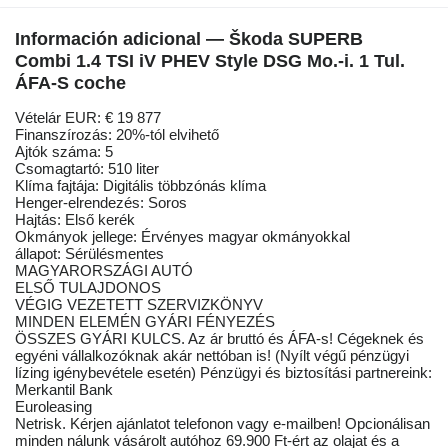
Información adicional — Škoda SUPERB
Combi 1.4 TSI iV PHEV Style DSG Mo.-i. 1 Tul.
ÁFA-S coche
Vételár EUR: € 19 877
Finanszírozás: 20%-tól elvihető
Ajtók száma: 5
Csomagtartó: 510 liter
Klíma fajtája: Digitális többzónás klíma
Henger-elrendezés: Soros
Hajtás: Első kerék
Okmányok jellege: Érvényes magyar okmányokkal
állapot: Sérülésmentes
MAGYARORSZÁGI AUTÓ
ELSŐ TULAJDONOS
VÉGIG VEZETETT SZERVIZKÖNYV
MINDEN ELEMÉN GYÁRI FÉNYEZÉS
ÖSSZES GYÁRI KULCS. Az ár bruttó és ÁFA-s! Cégeknek és
egyéni vállalkozóknak akár nettóban is! (Nyílt végű pénzügyi
lízing igénybevétele esetén) Pénzügyi és biztosítási partnereink:
Merkantil Bank
Euroleasing
Netrisk. Kérjen ajánlatot telefonon vagy e-mailben! Opcionálisan
minden nálunk vásárolt autóhoz 69.900 Ft-ért az olajat és a