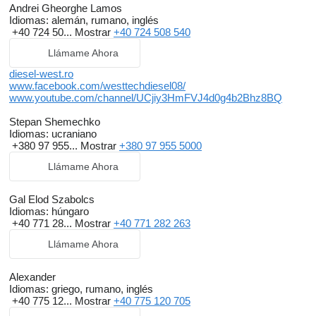
Andrei Gheorghe Lamos
Idiomas:
alemán, rumano, inglés
+40 724 50...
Mostrar
+40 724 508 540
Llámame Ahora
diesel-west.ro
www.facebook.com/westtechdiesel08/
www.youtube.com/channel/UCjiy3HmFVJ4d0g4b2Bhz8BQ
Stepan Shemechko
Idiomas:
ucraniano
+380 97 955...
Mostrar
+380 97 955 5000
Llámame Ahora
Gal Elod Szabolcs
Idiomas:
húngaro
+40 771 28...
Mostrar
+40 771 282 263
Llámame Ahora
Alexander
Idiomas:
griego, rumano, inglés
+40 775 12...
Mostrar
+40 775 120 705