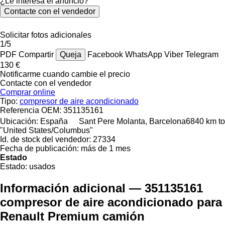
¿Le interesa el anuncio?
Contacte con el vendedor
Solicitar fotos adicionales
1/5
PDF
Compartir
Queja
Facebook
WhatsApp
Viber
Telegram
130 €
Notificarme cuando cambie el precio
Contacte con el vendedor
Comprar online
Tipo:
compresor de aire acondicionado
Referencia OEM:
351135161
Ubicación:
España
Sant Pere Molanta, Barcelona
6840 km to
"United States/Columbus"
Id. de stock del vendedor:
27334
Fecha de publicación:
más de 1 mes
Estado
Estado:
usados
Información adicional — 351135161
compresor de aire acondicionado para
Renault Premium camión