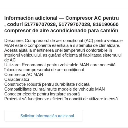
Información adicional — Compresor AC pentru
, coduri 51779707028, 51779707028, 816190660
compresor de aire acondicionado para camión
Descriere: Compresorul de aer condiționat (AC) pentru vehicule
MAN este o componentă esențială a sistemului de climatizare.
Acesta ajută la menținerea unei temperaturi confortabile în
interiorul vehiculului, asigurând eficiența și fiabilitatea sistemului
de AC
Utilizare: Recomandat pentru vehiculele MAN care necesită
înlocuirea compresorului de aer condiționat
Compresor AC MAN
Caracteristici
Construcție robustă pentru durabilitate ridicată
Compatibilitate cu mai multe modele de vehicule MAN
Conector electric pentru instalare ușoară
Proiectat să funcționeze eficient în condiții de utilizare intensă
Solicitar información adicional