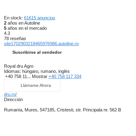
En stock:
61615 anuncios
2
años en Autoline
5
años en el mercado
4.3
78 reseñas
site1702903218465976986.autoline.ro
Suscribirse al vendedor
Royal dru Agro
Idiomas:
húngaro, rumano, inglés
+40 758 11...
Mostrar
+40 758 117 334
Llámame Ahora
dru.ro/
Dirección
Rumanía, Mures, 547185, Cristesti, str. Principala nr. 562 B