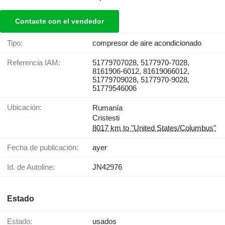
Contacte con el vendedor
Tipo:
compresor de aire acondicionado
Referencia IAM:
51779707028, 5177970-7028,
8161906-6012, 81619066012,
51779709028, 5177970-9028,
51779546006
Ubicación:
Rumanía
Cristesti
8017 km to "United States/Columbus"
Fecha de publicación:
ayer
Id. de Autoline:
JN42976
Estado
Estado:
usados