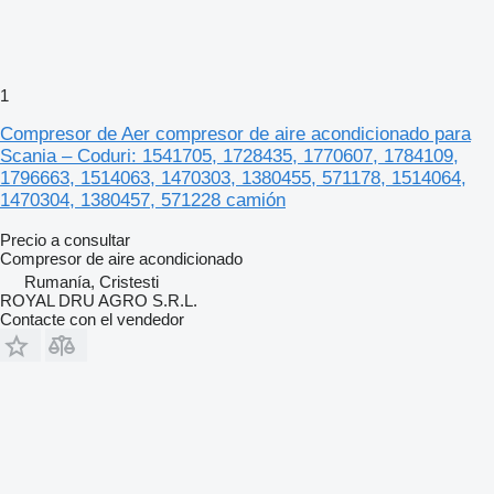
1
Compresor de Aer compresor de aire acondicionado para
Scania – Coduri: 1541705, 1728435, 1770607, 1784109,
1796663, 1514063, 1470303, 1380455, 571178, 1514064,
1470304, 1380457, 571228 camión
Precio a consultar
Compresor de aire acondicionado
Rumanía, Cristesti
ROYAL DRU AGRO S.R.L.
Contacte con el vendedor