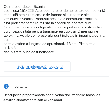
Compresor de aer Scania
cod piesă 1514226. Acest compresor de aer este o componentă
esențială pentru sistemele de frânare și suspensie ale
vehiculelor Scania. Produsul prezintă o construcție robustă
fiind proiectat pentru a rezista la condiții de operare dure.
Compresorul are o configurație cu două pistoane și este echipat
cu o roată dințată pentru transmiterea cuplului. Dimensiunile
aproximative ale compresorului sunt indicate în imaginea de mai
sus
acesta având o lungime de aproximativ 18 cm. Piesa este
utilizată
dar în stare bună de funcționare
Solicitar información adicional
Importante
Descripción proporcionada por el vendedor. Verifique todos los
detalles directamente con el vendedor.