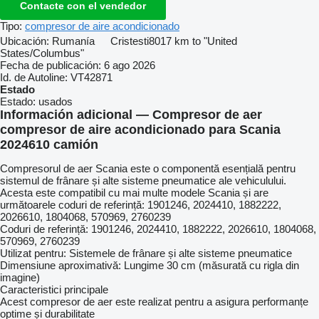
Contacte con el vendedor
Tipo:
compresor de aire acondicionado
Ubicación:
Rumanía
Cristesti
8017 km to "United
States/Columbus"
Fecha de publicación:
6 ago 2026
Id. de Autoline:
VT42871
Estado
Estado:
usados
Información adicional — Compresor de aer
compresor de aire acondicionado para Scania
2024610 camión
Compresorul de aer Scania este o componentă esențială pentru
sistemul de frânare și alte sisteme pneumatice ale vehiculului.
Acesta este compatibil cu mai multe modele Scania și are
următoarele coduri de referință: 1901246, 2024410, 1882222,
2026610, 1804068, 570969, 2760239
Coduri de referință: 1901246, 2024410, 1882222, 2026610, 1804068,
570969, 2760239
Utilizat pentru: Sistemele de frânare și alte sisteme pneumatice
Dimensiune aproximativă: Lungime 30 cm (măsurată cu rigla din
imagine)
Caracteristici principale
Acest compresor de aer este realizat pentru a asigura performanțe
optime și durabilitate