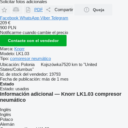
Solicitar fotos adicionales
PDF
Compartir
Queja
Facebook
WhatsApp
Viber
Telegram
209 €
900 PLN
Notificarme cuando cambie el precio
Contacte con el vendedor
Marca:
Knorr
Modelo:
LK1.03
Tipo:
compresor neumático
Ubicación:
Polonia
Kojszówka
7520 km to "United
States/Columbus"
Id. de stock del vendedor:
19793
Fecha de publicación:
más de 1 mes
Estado
Estado:
usados
Información adicional — Knorr LK1.03 compresor
neumático
Inglés
Inglés
Polaco
Alemán