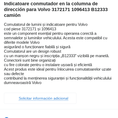
Indicatoare conmutador en la columna de
dirección para Volvo 3172171 1096413 B12333
camión
Comutatorul de lumini și indicatoare pentru Volvo
cod piese 3172171 și 1096413
este un component esențial pentru operarea corectă a
semnalelor și luminilor vehiculului. Acesta este compatibil cu
diferite modele Volvo
asigurând o funcționare fiabilă și sigură
Comutatorul are un design robust
cu un manșon negru și inscripția „B12333” vizibilă pe manetă.
Conectorii sunt bine organizați
cu fire colorate pentru o instalare ușoară și eficientă
Acest produs este ideal pentru înlocuirea comutatoarelor uzate
sau defecte
contribuind la menținerea siguranței și funcționalității vehiculului
dumneavoastră Volvo
Solicitar información adicional