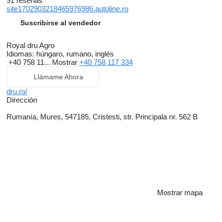
91 reseñas
site1702903218465976986.autoline.ro
Suscribirse al vendedor
Royal dru Agro
Idiomas:
húngaro, rumano, inglés
+40 758 11...
Mostrar
+40 758 117 334
Llámame Ahora
dru.ro/
Dirección
Rumanía, Mures, 547185, Cristesti, str. Principala nr. 562 B
Mostrar mapa