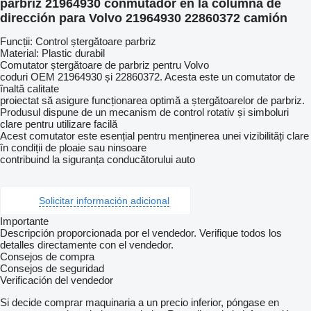
parbriz 21964930 conmutador en la columna de
dirección para Volvo 21964930 22860372 camión
Funcții: Control ștergătoare parbriz
Material: Plastic durabil
Comutator ștergătoare de parbriz pentru Volvo
coduri OEM 21964930 și 22860372. Acesta este un comutator de
înaltă calitate
proiectat să asigure funcționarea optimă a ștergătoarelor de parbriz.
Produsul dispune de un mecanism de control rotativ și simboluri
clare pentru utilizare facilă
Acest comutator este esențial pentru menținerea unei vizibilități clare
în condiții de ploaie sau ninsoare
contribuind la siguranța conducătorului auto
Solicitar información adicional
Importante
Descripción proporcionada por el vendedor. Verifique todos los
detalles directamente con el vendedor.
Consejos de compra
Consejos de seguridad
Verificación del vendedor
Si decide comprar maquinaria a un precio inferior, póngase en