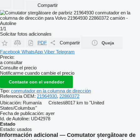
Compartir
1/1
Solicitar fotos adicionales
PDF
Compartir
Queja
Facebook
WhatsApp
Viber
Telegram
Precio:
a consultar
Consulte el precio
Notificarme cuando cambie el precio
Contacte con el vendedor
Tipo:
conmutador en la columna de dirección
Referencia OEM:
21964930
,
22860372
Ubicación:
Rumanía
Cristesti
8017 km to "United
States/Columbus"
Fecha de publicación:
ayer
Id. de Autoline:
UD42978
Estado
Estado:
usados
Información adicional — Comutator ștergătoare de