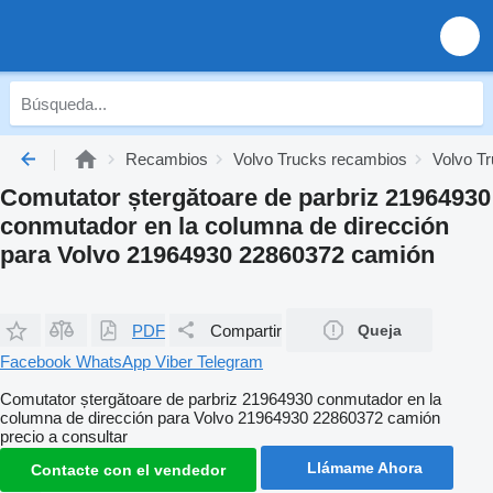
Recambios
Volvo Trucks recambios
Volvo Tr
Comutator ștergătoare de parbriz 21964930
conmutador en la columna de dirección
para Volvo 21964930 22860372 camión
PDF
Compartir
Queja
Facebook
WhatsApp
Viber
Telegram
Comutator ștergătoare de parbriz 21964930 conmutador en la
columna de dirección para Volvo 21964930 22860372 camión
precio a consultar
Llámame Ahora
Contacte con el vendedor