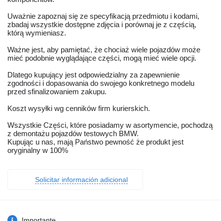
Uważnie zapoznaj się ze specyfikacją przedmiotu i kodami,
zbadaj wszystkie dostępne zdjęcia i porównaj je z częścią,
którą wymieniasz.
Ważne jest, aby pamiętać, że chociaż wiele pojazdów może
mieć podobnie wyglądające części, mogą mieć wiele opcji.
Dlatego kupujący jest odpowiedzialny za zapewnienie
zgodności i dopasowania do swojego konkretnego modelu
przed sfinalizowaniem zakupu.
Koszt wysyłki wg cenników firm kurierskich.
Wszystkie Części, które posiadamy w asortymencie, pochodzą
z demontażu pojazdów testowych BMW.
Kupując u nas, mają Państwo pewność że produkt jest
oryginalny w 100%
Solicitar información adicional
Importante