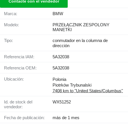
Contacte con el vendedor
Marca:
BMW
Modelo:
PRZEŁĄCZNIK ZESPOLONY
MANETKI
Tipo:
conmutador en la columna de
dirección
Referencia IAM:
5A32038
Referencia OEM:
5A32038
Ubicación:
Polonia
Piotrków Trybunalski
7408 km to "United States/Columbus"
Id. de stock del
WX51252
vendedor:
Fecha de publicación:
más de 1 mes