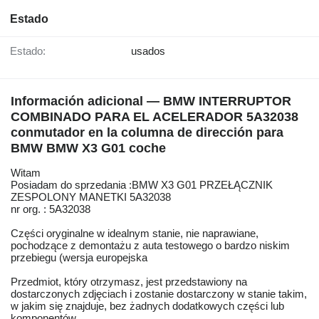
Estado
Estado:
usados
Información adicional — BMW INTERRUPTOR
COMBINADO PARA EL ACELERADOR 5A32038
conmutador en la columna de dirección para
BMW BMW X3 G01 coche
Witam
Posiadam do sprzedania :BMW X3 G01 PRZEŁĄCZNIK
ZESPOLONY MANETKI 5A32038
nr org. : 5A32038
Części oryginalne w idealnym stanie, nie naprawiane,
pochodzące z demontażu z auta testowego o bardzo niskim
przebiegu (wersja europejska
Przedmiot, który otrzymasz, jest przedstawiony na
dostarczonych zdjęciach i zostanie dostarczony w stanie takim,
w jakim się znajduje, bez żadnych dodatkowych części lub
komponentów.