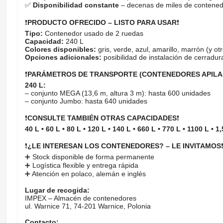
✅
Disponibilidad constante
– decenas de miles de contenedo
❗
PRODUCTO OFRECIDO – LISTO PARA USAR
❗
Tipo:
Contenedor usado de 2 ruedas
Capacidad:
240 L
Colores disponibles:
gris, verde, azul, amarillo, marrón (y ot
Opciones adicionales:
posibilidad de instalación de cerradur
❗
PARÁMETROS DE TRANSPORTE (CONTENEDORES APILA
240 L:
– conjunto MEGA (13,6 m, altura 3 m): hasta 600 unidades
– conjunto Jumbo: hasta 640 unidades
❗
CONSULTE TAMBIÉN OTRAS CAPACIDADES
❗
40 L • 60 L • 80 L • 120 L • 140 L • 660 L • 770 L • 1100 L • 1,
❗
¿LE INTERESAN LOS CONTENEDORES? – LE INVITAMOS
➕ Stock disponible de forma permanente
➕ Logística flexible y entrega rápida
➕ Atención en polaco, alemán e inglés
Lugar de recogida:
IMPEX – Almacén de contenedores
ul. Warnice 71, 74-201 Warnice, Polonia
Contacto: