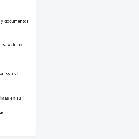
es y documentos
erva» de su
ón con el
nimas en su
ón.