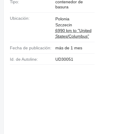
Tipo:
contenedor de
basura
Ubicación:
Polonia
Szczecin
6990 km to "United
States/Columbus"
Fecha de publicación:
más de 1 mes
Id. de Autoline:
UD30051