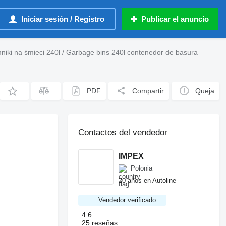
Iniciar sesión / Registro
Publicar el anuncio
niki na śmieci 240l / Garbage bins 240l contenedor de basura
PDF
Compartir
Queja
Contactos del vendedor
IMPEX
Polonia
20 años en Autoline
Vendedor verificado
4.6
25 reseñas