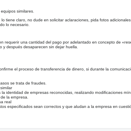
equipos similares.
tiene claro, no dude en solicitar aclaraciones, pida fotos adicional
do lo necesario.
en requerir una cantidad del pago por adelantado en concepto de «res
o y después desaparecen sin dejar huella.
firme el proceso de transferencia de dinero, si durante la comunicaci
casos se trata de fraudes.
similar
s la identidad de empresas reconocidas, realizando modificaciones mí
 de la empresa.
sa real
atos especificados sean correctos y que aludan a la empresa en cuesti