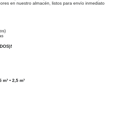
res en nuestro almacén, listos para envío inmediato
ros)
as
DOS)
❗
5 m³ • 2,5 m³
❗