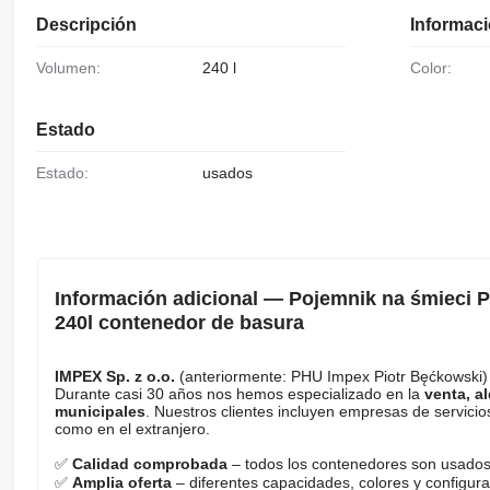
Descripción
Informaci
Volumen:
240 l
Color:
Estado
Estado:
usados
Información adicional — Pojemnik na śmieci P
240l contenedor de basura
IMPEX Sp. z o.o.
(anteriormente: PHU Impex Piotr Bęćkowski)
Durante casi 30 años nos hemos especializado en la
venta, a
municipales
. Nuestros clientes incluyen empresas de servicio
como en el extranjero.
✅
Calidad comprobada
– todos los contenedores son usados
✅
Amplia oferta
– diferentes capacidades, colores y configura