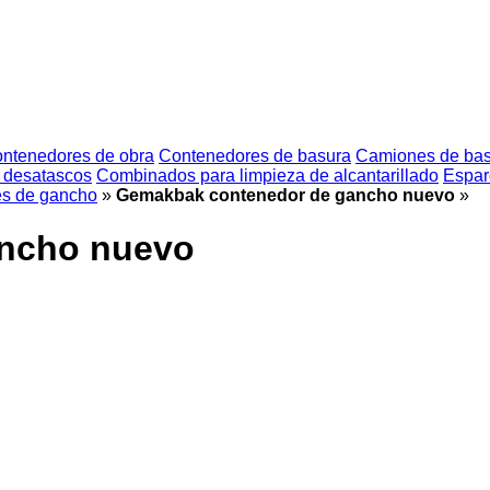
ntenedores de obra
Contenedores de basura
Camiones de ba
 desatascos
Combinados para limpieza de alcantarillado
Espar
s de gancho
»
Gemakbak contenedor de gancho nuevo
»
ncho nuevo