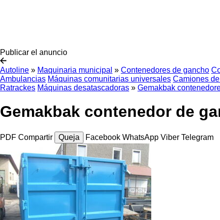
Publicar el anuncio
Autoline
»
Maquinaria municipal
»
Contenedores de gancho
Co
Ambulancias
Máquinas comunitarias universales
Camiones de
Ratrackes
Máquinas desatascadoras
»
Gemakbak contenedore
Gemakbak contenedor de ga
PDF
Compartir
Queja
Facebook
WhatsApp
Viber
Telegram