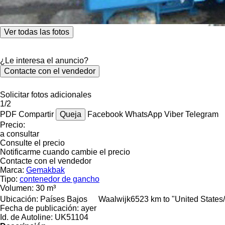
Ver todas las fotos
¿Le interesa el anuncio?
Contacte con el vendedor
Solicitar fotos adicionales
1/2
PDF
Compartir
Queja
Facebook
WhatsApp
Viber
Telegram
Precio:
a consultar
Consulte el precio
Notificarme cuando cambie el precio
Contacte con el vendedor
Marca:
Gemakbak
Tipo:
contenedor de gancho
Volumen:
30 m³
Ubicación:
Países Bajos
Waalwijk
6523 km to "United State
Fecha de publicación:
ayer
Id. de Autoline:
UK51104