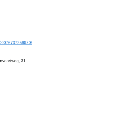
100076737259930/
envoortweg, 31