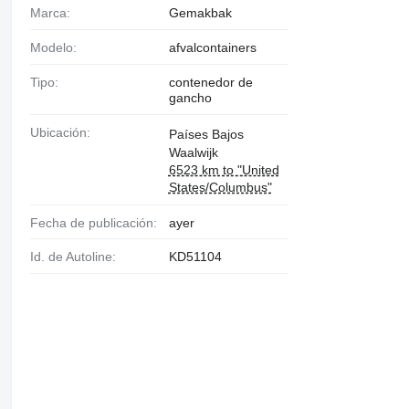
Marca:
Gemakbak
Modelo:
afvalcontainers
Tipo:
contenedor de
gancho
Ubicación:
Países Bajos
Waalwijk
6523 km to "United
States/Columbus"
Fecha de publicación:
ayer
Id. de Autoline:
KD51104