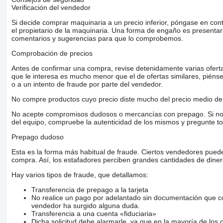
Verificación del vendedor
Si decide comprar maquinaria a un precio inferior, póngase en con
el propietario de la maquinaria. Una forma de engaño es present
comentarios y sugerencias para que lo comprobemos.
Comprobación de precios
Antes de confirmar una compra, revise detenidamente varias ofertas 
que le interesa es mucho menor que el de ofertas similares, piénsel
o a un intento de fraude por parte del vendedor.
No compre productos cuyo precio diste mucho del precio medio de 
No acepte compromisos dudosos o mercancías con prepago. Si no lo 
del equipo, compruebe la autenticidad de los mismos y pregunte to
Prepago dudoso
Esta es la forma más habitual de fraude. Ciertos vendedores pued
compra. Así, los estafadores perciben grandes cantidades de diner
Hay varios tipos de fraude, que detallamos:
Transferencia de prepago a la tarjeta
No realice un pago por adelantado sin documentación que con
vendedor ha surgido alguna duda.
Transferencia a una cuenta «fiduciaria»
Dicha solicitud debe alarmarle, ya que en la mayoría de los 