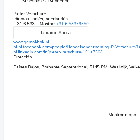
Suscribirse al vendedor
Pieter Verschure
Idiomas:
inglés, neerlandés
+31 6 533...
Mostrar
+31 6 53379550
Llámame Ahora
www.gemakbak.nl
nl-nl.facebook.com/people/Handelsonderneming-P-Verschure/
nl.linkedin.com/in/pieter-verschure-191a7568
Dirección
Países Bajos, Brabante Septentrional, 5145 PM, Waalwijk, Valk
Mostrar mapa