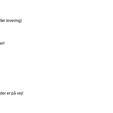
før levering)
er!
er er på vej!