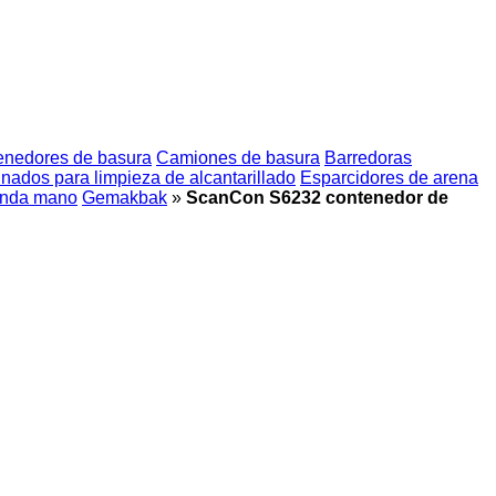
enedores de basura
Camiones de basura
Barredoras
ados para limpieza de alcantarillado
Esparcidores de arena
unda mano
Gemakbak
»
ScanCon S6232 contenedor de