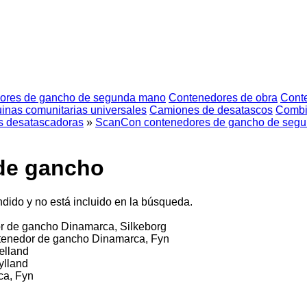
ores de gancho de segunda mano
Contenedores de obra
Cont
inas comunitarias universales
Camiones de desatascos
Combin
s desatascadoras
»
ScanCon contenedores de gancho de seg
de gancho
dido y no está incluido en la búsqueda.
r de gancho
Dinamarca, Silkeborg
tenedor de gancho
Dinamarca, Fyn
ælland
ylland
ca, Fyn