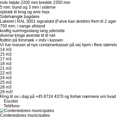
indv højde 2200 mm bredde 2350 mm
5 mm. bund og 3 mm i siderne
optræk til krog og wire hejs
Sidehængte bagdøre
Lakeret i RAL 3001 signalrød (Farve kan ændres frem til 2 uger 
750 mm. i vange afstand
kraftig surrringsstang lang yderside
diverse kroge øverste til til net
fodtrin på forsmæk + indv i kassen
Vi har masser af nye containerkasser på vej hjem i flere størrels
14 m3
15 m3
17 m3
18 m3
21 m3
22 m3
24 m3
25 m3
28 m3
29 m3!
Ring til os i dag på +45 8724 4370 og forhør nærmere om hvad d
Escribir
Teléfono
Contenedores municipales