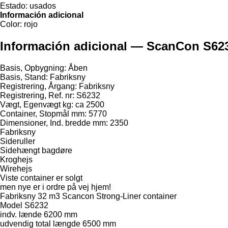
Estado:
usados
Información adicional
Color:
rojo
Información adicional — ScanCon S62
Basis, Opbygning: Åben
Basis, Stand: Fabriksny
Registrering, Årgang: Fabriksny
Registrering, Ref. nr: S6232
Vægt, Egenvægt kg: ca 2500
Container, Stopmål mm: 5770
Dimensioner, Ind. bredde mm: 2350
Fabriksny
Sideruller
Sidehængt bagdøre
Kroghejs
Wirehejs
Viste container er solgt
men nye er i ordre på vej hjem!
Fabriksny 32 m3 Scancon Strong-Liner container
Model S6232
indv. lænde 6200 mm
udvendig total længde 6500 mm