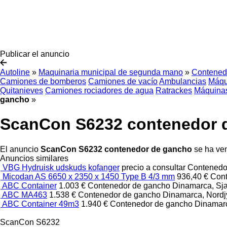
Publicar el anuncio
Autoline
»
Maquinaria municipal de segunda mano
»
Contened
Camiones de bomberos
Camiones de vacío
Ambulancias
Máqu
Quitanieves
Camiones rociadores de agua
Ratrackes
Máquina
gancho
»
ScanCon S6232 contenedor 
El anuncio
ScanCon S6232 contenedor de gancho
se ha ven
Anuncios similares
VBG Hydruisk udskuds kofanger
precio a consultar
Contenedo
Micodan AS 6650 x 2350 x 1450 Type B 4/3 mm
936,40 €
Con
ABC Container
1.003 €
Contenedor de gancho
Dinamarca, Sj
ABC MA463
1.538 €
Contenedor de gancho
Dinamarca, Nordj
ABC Container 49m3
1.940 €
Contenedor de gancho
Dinamar
ScanCon S6232