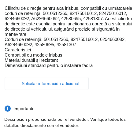
Cilindru de direcție pentru axa Irisbus, compatibil cu următoarele
coduri de referință: 5010512369, 82475016012, 82475016012,
6294660092, A6294660092, 42580695, 42581307. Acest cilindru
de direcție este esențial pentru funcționarea corectă a sistemului
de direcție al vehiculului, asigurând precizie și siguranță în
manevrare
Coduri de referință: 5010512369, 82475016012, 6294660092,
A6294660092, 42580695, 42581307
Caracteristici
Compatibil cu modele Irisbus
Material durabil și rezistent
Dimensiuni standard pentru o instalare facilă
Solicitar información adicional
Importante
Descripción proporcionada por el vendedor. Verifique todos los
detalles directamente con el vendedor.