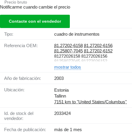
Precio bruto
Notificarme cuando cambie el precio
Contacte con el vendedor
Tipo:
cuadro de instrumentos
Referencia OEM:
81.27202-6158
81.27202-6156
81.25807-7045
81.27202-6152
81272026158 81272026156
81258077045 81272026152
mostrar todos
Año de fabricación:
2003
Ubicación:
Estonia
Tallinn
7151 km to "United States/Columbus"
Id. de stock del
2033424
vendedor:
Fecha de publicación:
más de 1 mes