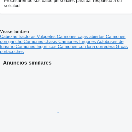
Procesaremos sus datos personales para dar respuesta a su
solicitud.
Véase también
Cabezas tractoras
Volquetes
Camiones cajas abiertas
Camiones
con gancho
Camiones chasis
Camiones furgones
Autobuses de
turismo
Camiones frigoríficos
Camiones con lona corredera
Grúas
portacoches
Anuncios similares