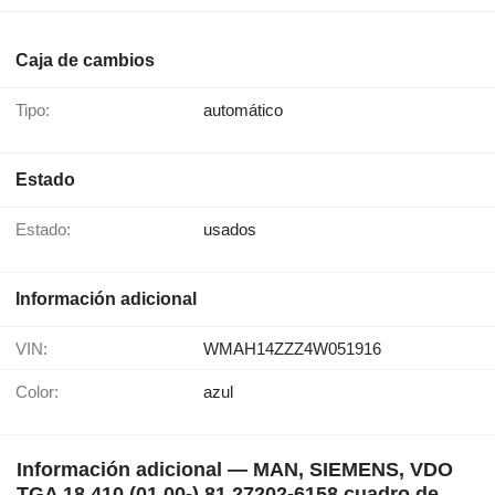
Caja de cambios
Tipo:
automático
Estado
Estado:
usados
Información adicional
VIN:
WMAH14ZZZ4W051916
Color:
azul
Información adicional — MAN, SIEMENS, VDO
TGA 18.410 (01.00-) 81.27202-6158 cuadro de