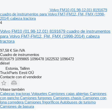
Volvo FM10 (01.98-12.01) 8191679
cuadro de instrumentos para Volvo FM7-FM12, FM, FMX (1998-
2014) cabeza tractora
4
Volvo FM10 (01.98-12.01) 8191679 cuadro de instrumentos
para Volvo FM7-FM12, FM, FMX (1998-2014) cabeza
tractora
97,58 €
Sin IVA
Cuadro de instrumentos
8191679 1099865 1096478 1622532 1096472
diésel
Estonia, Tallinn
TruckParts Eesti OÜ
Contacte con el vendedor
Véase también
Cabezas tractoras
Volquetes
Camiones cajas abiertas
Camiones
con gancho
Camiones furgones
Camiones chasis
Camiones con
lona corredera
Camiones frigoríficos
Autobuses de turismo
Camiones de basura