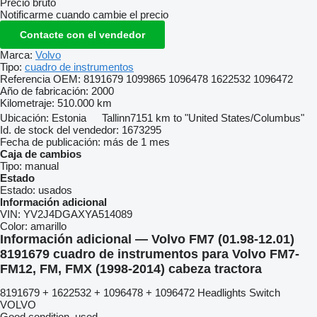
Precio bruto
Notificarme cuando cambie el precio
Contacte con el vendedor
Marca:
Volvo
Tipo:
cuadro de instrumentos
Referencia OEM:
8191679 1099865 1096478 1622532 1096472
Año de fabricación:
2000
Kilometraje:
510.000 km
Ubicación:
Estonia
Tallinn
7151 km to "United States/Columbus"
Id. de stock del vendedor:
1673295
Fecha de publicación:
más de 1 mes
Caja de cambios
Tipo:
manual
Estado
Estado:
usados
Información adicional
VIN:
YV2J4DGAXYA514089
Color:
amarillo
Información adicional — Volvo FM7 (01.98-12.01)
8191679 cuadro de instrumentos para Volvo FM7-
FM12, FM, FMX (1998-2014) cabeza tractora
8191679 + 1622532 + 1096478 + 1096472 Headlights Switch
VOLVO
Good condition, used