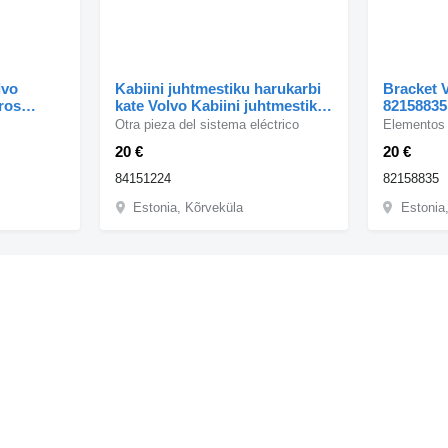
lvo
Kabiini juhtmestiku harukarbi
Bracket 
ros
kate Volvo Kabiini juhtmestiku
82158835
FH
harukarbi kate 84151224 para
cabeza tr
Otra pieza del sistema eléctrico
Elementos 
Volvo FH cabeza tractora
20 €
20 €
84151224
82158835
Estonia, Kõrveküla
Estonia