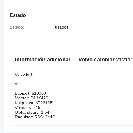
Estado
Estado:
usados
Información adicional — Volvo cambiar 212111
Volvo lüliti
null
Läbisõit: 510000
Mootor: D13K420
Käigukast: AT2612E
Võimsus: 315
Ülekandearv: 2,64
Reduktor: RSS1344C