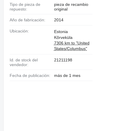
Tipo de pieza de
pieza de recambio
repuesto:
original
Año de fabricación:
2014
Ubicación:
Estonia
Kõrveküla
7306 km to "United
States/Columbus"
Id. de stock del
21211198
vendedor:
Fecha de publicación:
más de 1 mes