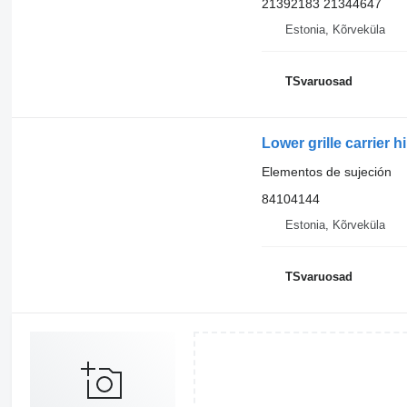
21392183 21344647
Estonia, Kõrveküla
TSvaruosad
Lower grille carrier 
Elementos de sujeción
84104144
Estonia, Kõrveküla
TSvaruosad