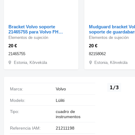
Bracket Volvo soporte
Mudguard bracket Vo
21465755 para Volvo FH
soporte de guardabar
cabeza tractora
82158062 para Volvo 
Elementos de sujeción
Elementos de sujeción
cabeza tractora
20 €
20 €
21465755
82158062
Estonia, Kõrveküla
Estonia, Kõrveküla
1/3
Marca:
Volvo
Modelo:
Lüliti
Tipo:
cuadro de
instrumentos
Referencia IAM:
21211198