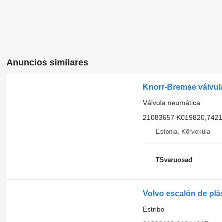
Anuncios similares
Knorr-Bremse válvula
Válvula neumática
21083657 K019820,742
Estonia, Kõrveküla
TSvaruosad
Volvo escalón de plá
Estribo