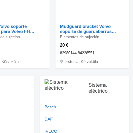
Volvo soporte
Mudguard bracket Volvo
 para Volvo FH
soporte de guardabarros
actora
82980144 para Volvo FH
de sujeción
Elementos de sujeción
cabeza tractora
20 €
82980144 84228551
, Kõrveküla
Estonia, Kõrveküla
Sistema
eléctrico
Bosch
DAF
IVECO