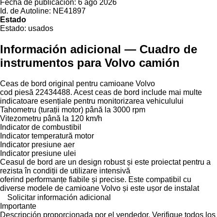
Fecha de publicación:
6 ago 2026
Id. de Autoline:
NE41897
Estado
Estado:
usados
Información adicional — Cuadro de
instrumentos para Volvo camión
Ceas de bord original pentru camioane Volvo
cod piesă 22434488. Acest ceas de bord include mai multe
indicatoare esențiale pentru monitorizarea vehiculului
Tahometru (turații motor) până la 3000 rpm
Vitezometru până la 120 km/h
Indicator de combustibil
Indicator temperatură motor
Indicator presiune aer
Indicator presiune ulei
Ceasul de bord are un design robust și este proiectat pentru a
rezista în condiții de utilizare intensivă
oferind performanțe fiabile și precise. Este compatibil cu
diverse modele de camioane Volvo și este ușor de instalat
Solicitar información adicional
Importante
Descripción proporcionada por el vendedor. Verifique todos los