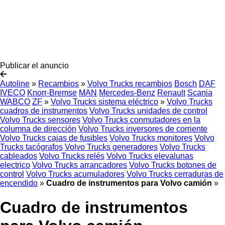
Publicar el anuncio
Autoline
»
Recambios
»
Volvo Trucks recambios
Bosch
DAF
IVECO
Knorr-Bremse
MAN
Mercedes-Benz
Renault
Scania
WABCO
ZF
»
Volvo Trucks sistema eléctrico
»
Volvo Trucks
cuadros de instrumentos
Volvo Trucks unidades de control
Volvo Trucks sensores
Volvo Trucks conmutadores en la
columna de dirección
Volvo Trucks inversores de corriente
Volvo Trucks cajas de fusibles
Volvo Trucks monitores
Volvo
Trucks tacógrafos
Volvo Trucks generadores
Volvo Trucks
cableados
Volvo Trucks relés
Volvo Trucks elevalunas
electrico
Volvo Trucks arrancadores
Volvo Trucks botones de
control
Volvo Trucks acumuladores
Volvo Trucks cerraduras de
encendido
»
Cuadro de instrumentos para Volvo camión
»
Cuadro de instrumentos