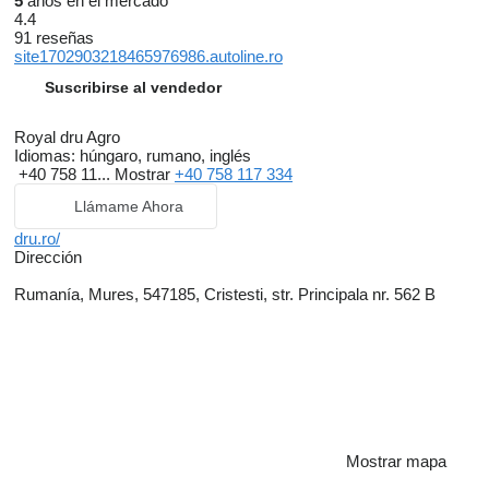
5
años en el mercado
4.4
91 reseñas
site1702903218465976986.autoline.ro
Suscribirse al vendedor
Royal dru Agro
Idiomas:
húngaro, rumano, inglés
+40 758 11...
Mostrar
+40 758 117 334
Llámame Ahora
dru.ro/
Dirección
Rumanía, Mures, 547185, Cristesti, str. Principala nr. 562 B
Mostrar mapa