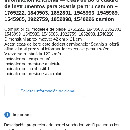
Información adicional — Ceas de bord cuadro
de instrumentos para Scania pentru camion –
1765222, 1849503, 1852891, 1545993, 1545989,
1545985, 1922759, 1852898, 1540226 camión
Compatibil cu modelele de piese: 1765222, 1849503, 1852891,
1545993, 1545989, 1545985, 1922759, 1852898, 1540226
Dimensiuni aproximative: 42 cm x 21 cm
Acest ceas de bord este dedicat camioanelor Scania și oferă
afișaj clar și precis al informațiilor esențiale pentru șofer
Vitezometru până la 120 km/h
Indicator de temperatură
Indicator de presiune a uleiului
Indicator de combustibil
Indicator de presiune a aerului
Solicitar información adicional
Importante
Descripción proporcionada por el vendedor. Verifique todos los