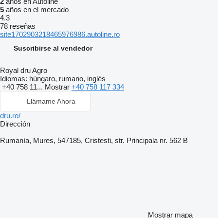
2
años en Autoline
5
años en el mercado
4.3
78 reseñas
site1702903218465976986.autoline.ro
Suscribirse al vendedor
Royal dru Agro
Idiomas:
húngaro, rumano, inglés
+40 758 11...
Mostrar
+40 758 117 334
Llámame Ahora
dru.ro/
Dirección
Rumanía, Mures, 547185, Cristesti, str. Principala nr. 562 B
Mostrar mapa