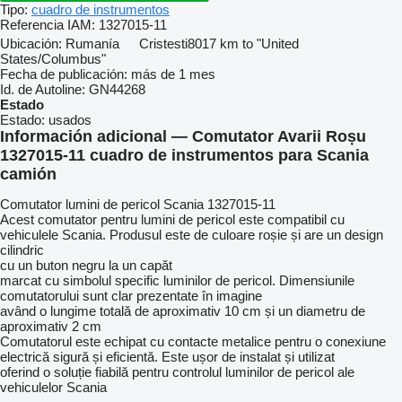
Tipo:
cuadro de instrumentos
Referencia IAM:
1327015-11
Ubicación:
Rumanía
Cristesti
8017 km to "United
States/Columbus"
Fecha de publicación:
más de 1 mes
Id. de Autoline:
GN44268
Estado
Estado:
usados
Información adicional — Comutator Avarii Roșu
1327015-11 cuadro de instrumentos para Scania
camión
Comutator lumini de pericol Scania 1327015-11
Acest comutator pentru lumini de pericol este compatibil cu
vehiculele Scania. Produsul este de culoare roșie și are un design
cilindric
cu un buton negru la un capăt
marcat cu simbolul specific luminilor de pericol. Dimensiunile
comutatorului sunt clar prezentate în imagine
având o lungime totală de aproximativ 10 cm și un diametru de
aproximativ 2 cm
Comutatorul este echipat cu contacte metalice pentru o conexiune
electrică sigură și eficientă. Este ușor de instalat și utilizat
oferind o soluție fiabilă pentru controlul luminilor de pericol ale
vehiculelor Scania