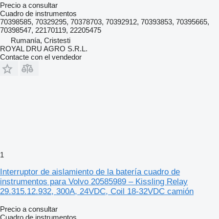
Precio a consultar
Cuadro de instrumentos
70398585, 70329295, 70378703, 70392912, 70393853, 70395665,
70398547, 22170119, 22205475
Rumanía, Cristesti
ROYAL DRU AGRO S.R.L.
Contacte con el vendedor
1
Interruptor de aislamiento de la batería cuadro de
instrumentos para Volvo 20585989 – Kissling Relay
29.315.12.932, 300A, 24VDC, Coil 18-32VDC camión
Precio a consultar
Cuadro de instrumentos