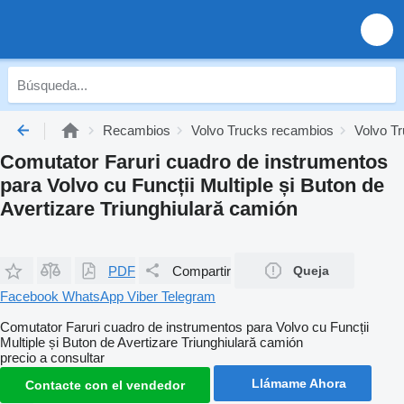
Recambios
Volvo Trucks recambios
Volvo Tr
Comutator Faruri cuadro de instrumentos
para Volvo cu Funcții Multiple și Buton de
Avertizare Triunghiulară camión
PDF
Compartir
Queja
Facebook
WhatsApp
Viber
Telegram
Comutator Faruri cuadro de instrumentos para Volvo cu Funcții
Multiple și Buton de Avertizare Triunghiulară camión
precio a consultar
Llámame Ahora
Contacte con el vendedor