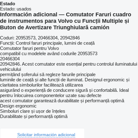
Estado
Estado:
usados
Información adicional — Comutator Faruri cuadro
de instrumentos para Volvo cu Funcții Multiple și
Buton de Avertizare Triunghiulară camión
Coduri: 20953573, 20466304, 20942846
Funcții: Control faruri principale, lumini de ceață
Comutator faruri pentru Volvo
compatibil cu modelele având codurile 20953573
20466304
20942846. Acest comutator este esențial pentru controlul iluminatului
vehiculului
permițând șoferului să regleze farurile principale
luminile de ceață și alte funcții de iluminat. Designul ergonomic și
claritatea simbolurilor facilitează utilizarea
asigurând o experiență de conducere sigură și confortabilă. Ideal
pentru înlocuirea componentelor uzate sau defecte
acest comutator garantează durabilitate și performanță optimă
Design ergonomic
Simboluri clare și ușor de înțeles
Durabilitate și performanță optimă
Solicitar información adicional