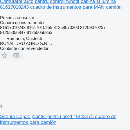
Comutator auto pentru control funcții cabina și lumină
81617010243 cuadro de instrumentos para MAN camión
Precio a consultar
Cuadro de instrumentos
81617010243 81617010255 81259070300 81259070297
81255056847 81255056853
Rumanía, Cristesti
ROYAL DRU AGRO S.R.L.
Contacte con el vendedor
1
Scania Capac plastic pentru bord (1443275 cuadro de
instrumentos para camión