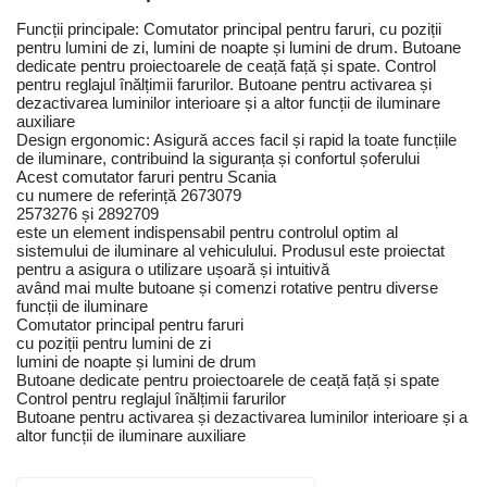
Funcții principale: Comutator principal pentru faruri, cu poziții
pentru lumini de zi, lumini de noapte și lumini de drum. Butoane
dedicate pentru proiectoarele de ceață față și spate. Control
pentru reglajul înălțimii farurilor. Butoane pentru activarea și
dezactivarea luminilor interioare și a altor funcții de iluminare
auxiliare
Design ergonomic: Asigură acces facil și rapid la toate funcțiile
de iluminare, contribuind la siguranța și confortul șoferului
Acest comutator faruri pentru Scania
cu numere de referință 2673079
2573276 și 2892709
este un element indispensabil pentru controlul optim al
sistemului de iluminare al vehiculului. Produsul este proiectat
pentru a asigura o utilizare ușoară și intuitivă
având mai multe butoane și comenzi rotative pentru diverse
funcții de iluminare
Comutator principal pentru faruri
cu poziții pentru lumini de zi
lumini de noapte și lumini de drum
Butoane dedicate pentru proiectoarele de ceață față și spate
Control pentru reglajul înălțimii farurilor
Butoane pentru activarea și dezactivarea luminilor interioare și a
altor funcții de iluminare auxiliare