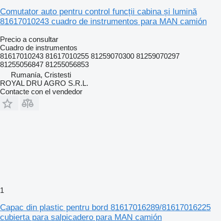
Comutator auto pentru control funcții cabina și lumină
81617010243 cuadro de instrumentos para MAN camión
Precio a consultar
Cuadro de instrumentos
81617010243 81617010255 81259070300 81259070297
81255056847 81255056853
Rumanía, Cristesti
ROYAL DRU AGRO S.R.L.
Contacte con el vendedor
1
Capac din plastic pentru bord 81617016289/81617016225
cubierta para salpicadero para MAN camión