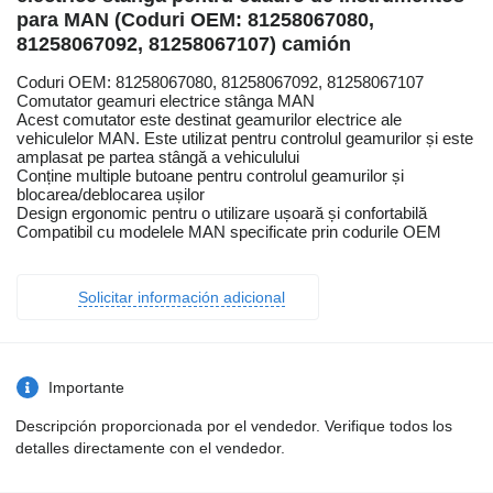
para MAN (Coduri OEM: 81258067080,
81258067092, 81258067107) camión
Coduri OEM: 81258067080, 81258067092, 81258067107
Comutator geamuri electrice stânga MAN
Acest comutator este destinat geamurilor electrice ale
vehiculelor MAN. Este utilizat pentru controlul geamurilor și este
amplasat pe partea stângă a vehiculului
Conține multiple butoane pentru controlul geamurilor și
blocarea/deblocarea ușilor
Design ergonomic pentru o utilizare ușoară și confortabilă
Compatibil cu modelele MAN specificate prin codurile OEM
Solicitar información adicional
Importante
Descripción proporcionada por el vendedor. Verifique todos los
detalles directamente con el vendedor.