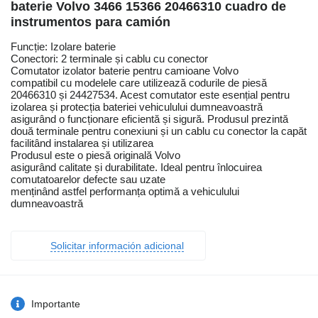
baterie Volvo 3466 15366 20466310 cuadro de
instrumentos para camión
Funcție: Izolare baterie
Conectori: 2 terminale și cablu cu conector
Comutator izolator baterie pentru camioane Volvo
compatibil cu modelele care utilizează codurile de piesă
20466310 și 24427534. Acest comutator este esențial pentru
izolarea și protecția bateriei vehiculului dumneavoastră
asigurând o funcționare eficientă și sigură. Produsul prezintă
două terminale pentru conexiuni și un cablu cu conector la capăt
facilitând instalarea și utilizarea
Produsul este o piesă originală Volvo
asigurând calitate și durabilitate. Ideal pentru înlocuirea
comutatoarelor defecte sau uzate
menținând astfel performanța optimă a vehiculului
dumneavoastră
Solicitar información adicional
Importante