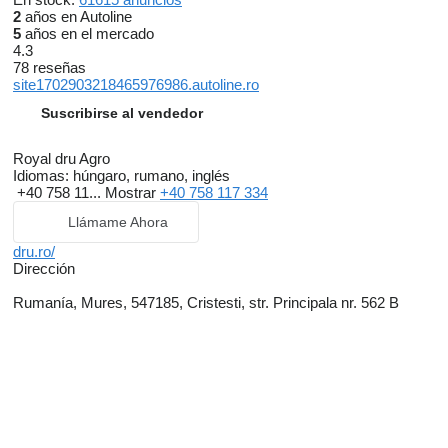
2
años en Autoline
5
años en el mercado
4.3
78 reseñas
site1702903218465976986.autoline.ro
Suscribirse al vendedor
Royal dru Agro
Idiomas:
húngaro, rumano, inglés
+40 758 11...
Mostrar
+40 758 117 334
Llámame Ahora
dru.ro/
Dirección
Rumanía, Mures, 547185, Cristesti, str. Principala nr. 562 B