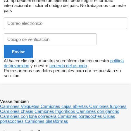
Compruebe el número de teléfono: debe seguir el formato
internacional e incluir el código del país.
No trabajamos con este
país
Al hacer clic aquí, muestra su conformidad con nuestra
política
de privacidad
y nuestro
acuerdo del usuario
.
Procesaremos sus datos personales para dar respuesta a su
solicitud.
Véase también
Camiones
Volquetes
Camiones cajas abiertas
Camiones furgones
Camiones chasis
Camiones frigoríficos
Camiones con gancho
Camiones con lona corredera
Camiones portacoches
Grúas
portacoches
Camiones plataformas