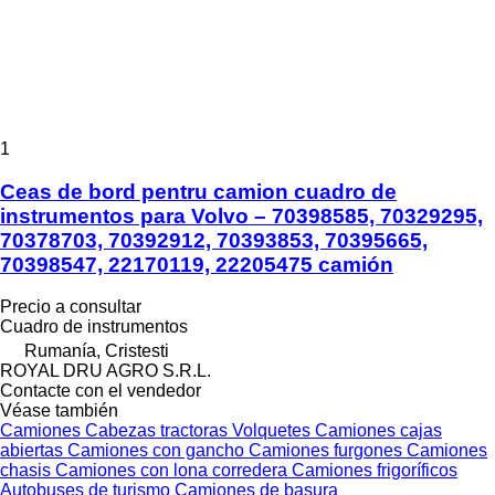
1
Ceas de bord pentru camion cuadro de
instrumentos para Volvo – 70398585, 70329295,
70378703, 70392912, 70393853, 70395665,
70398547, 22170119, 22205475 camión
Precio a consultar
Cuadro de instrumentos
Rumanía, Cristesti
ROYAL DRU AGRO S.R.L.
Contacte con el vendedor
Véase también
Camiones
Cabezas tractoras
Volquetes
Camiones cajas
abiertas
Camiones con gancho
Camiones furgones
Camiones
chasis
Camiones con lona corredera
Camiones frigoríficos
Autobuses de turismo
Camiones de basura