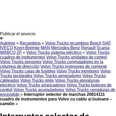
Publicar el anuncio
Autoline
»
Recambios
»
Volvo Trucks recambios
Bosch
DAF
IVECO
Knorr-Bremse
MAN
Mercedes-Benz
Renault
Scania
WABCO
ZF
»
Volvo Trucks sistema eléctrico
»
Volvo Trucks
cuadros de instrumentos
Volvo Trucks unidades de control
Volvo Trucks sensores
Volvo Trucks conmutadores en la
columna de dirección
Volvo Trucks inversores de corriente
Volvo Trucks cajas de fusibles
Volvo Trucks monitores
Volvo
Trucks tacógrafos
Volvo Trucks generadores
Volvo Trucks
cableados
Volvo Trucks relés
Volvo Trucks elevalunas
electrico
Volvo Trucks arrancadores
Volvo Trucks botones de
control
Volvo Trucks acumuladores
Volvo Trucks cerraduras de
encendido
»
Interruptor selector de marchas 20814111
cuadro de instrumentos para Volvo cu cablu și butoane –
camión
»