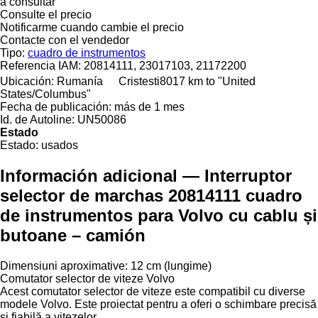
a consultar
Consulte el precio
Notificarme cuando cambie el precio
Contacte con el vendedor
Tipo:
cuadro de instrumentos
Referencia IAM:
20814111, 23017103, 21172200
Ubicación:
Rumanía
Cristesti
8017 km to "United
States/Columbus"
Fecha de publicación:
más de 1 mes
Id. de Autoline:
UN50086
Estado
Estado:
usados
Información adicional — Interruptor
selector de marchas 20814111 cuadro
de instrumentos para Volvo cu cablu și
butoane – camión
Dimensiuni aproximative: 12 cm (lungime)
Comutator selector de viteze Volvo
Acest comutator selector de viteze este compatibil cu diverse
modele Volvo. Este proiectat pentru a oferi o schimbare precisă
și fiabilă a vitezelor