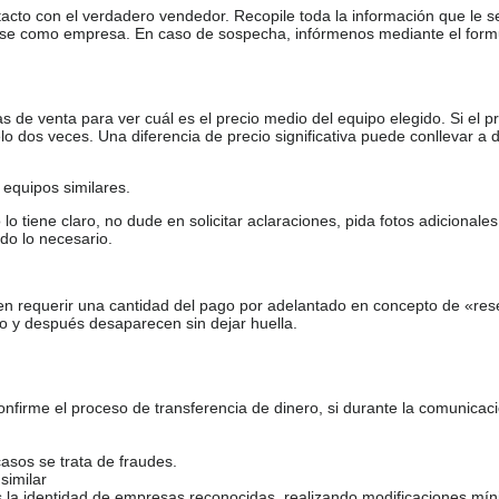
tacto con el verdadero vendedor. Recopile toda la información que le s
arse como empresa. En caso de sospecha, infórmenos mediante el form
de venta para ver cuál es el precio medio del equipo elegido. Si el pr
o dos veces. Una diferencia de precio significativa puede conllevar a 
equipos similares.
tiene claro, no dude en solicitar aclaraciones, pida fotos adicional
do lo necesario.
en requerir una cantidad del pago por adelantado en concepto de «res
o y después desaparecen sin dejar huella.
firme el proceso de transferencia de dinero, si durante la comunicaci
casos se trata de fraudes.
similar
s la identidad de empresas reconocidas, realizando modificaciones mí