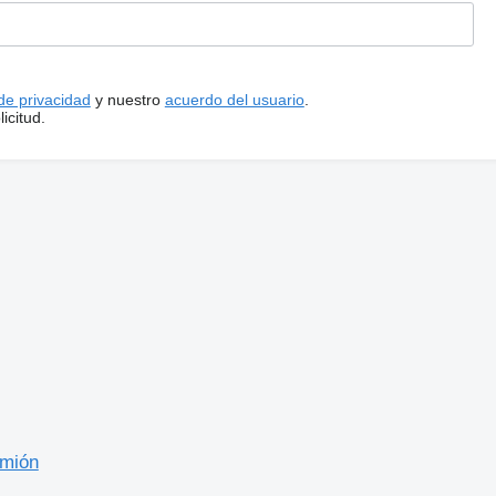
 de privacidad
y nuestro
acuerdo del usuario
.
icitud.
amión