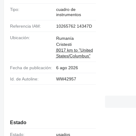
Tipo:
cuadro de
instrumentos
Referencia IAM:
10265762 14347D
Ubicación:
Rumanía
Cristesti
8017 km to "United
States/Columbus"
Fecha de publicación:
6 ago 2026
Id. de Autoline:
WW42957
Estado
Estado:
usados