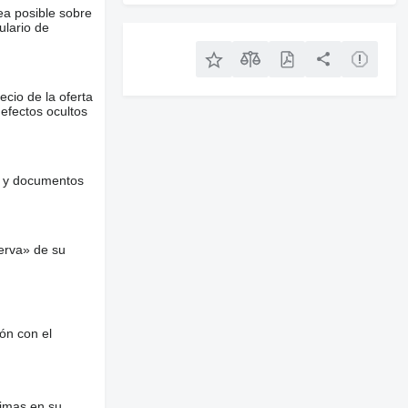
ea posible sobre
ulario de
ecio de la oferta
defectos ocultos
es y documentos
erva» de su
ón con el
nimas en su