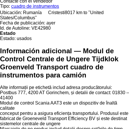
Contacte con el vendedor
Tipo:
cuadro de instrumentos
Ubicación:
Rumanía
Cristesti
8017 km to "United
States/Columbus"
Fecha de publicación:
ayer
Id. de Autoline:
VE42980
Estado
Estado:
usados
Información adicional — Modul de
Control Centrale de Ungere Tijdklok
Groenveld Transport cuadro de
instrumentos para camión
Alte informații pe etichetă includ adresa producătorului:
Postbus 777, 4200 AT Gorinchem, și detalii de contact: 01830 –
41400
Modul de control Scania AAT3 este un dispozitiv de înaltă
calitate
conceput pentru a asigura eficiența transportului. Produsul este
fabricat de Groeneveld Transport Efficiency BV și este destinat
sistemelor centrale de ungere
Marcajele de pe produs includ detalii despre setările de timp