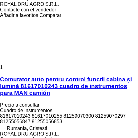
ROYAL DRU AGRO S.R.L.
Contacte con el vendedor
Añadir a favoritos
Comparar
1
Comutator auto pentru control funcții cabina și
lumină 81617010243 cuadro de instrumentos
para MAN camión
Precio a consultar
Cuadro de instrumentos
81617010243 81617010255 81259070300 81259070297
81255056847 81255056853
Rumanía, Cristesti
ROYAL DRU AGRO S.R.L.