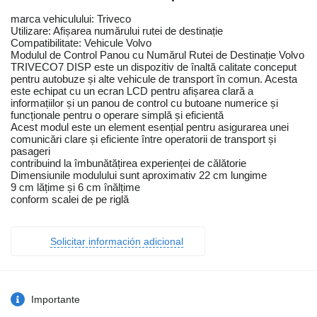
marca vehiculului: Triveco
Utilizare: Afișarea numărului rutei de destinație
Compatibilitate: Vehicule Volvo
Modulul de Control Panou cu Numărul Rutei de Destinație Volvo
TRIVECO7 DISP este un dispozitiv de înaltă calitate conceput
pentru autobuze și alte vehicule de transport în comun. Acesta
este echipat cu un ecran LCD pentru afișarea clară a
informațiilor și un panou de control cu butoane numerice și
funcționale pentru o operare simplă și eficientă
Acest modul este un element esențial pentru asigurarea unei
comunicări clare și eficiente între operatorii de transport și
pasageri
contribuind la îmbunătățirea experienței de călătorie
Dimensiunile modulului sunt aproximativ 22 cm lungime
9 cm lățime și 6 cm înălțime
conform scalei de pe riglă
Solicitar información adicional
Importante