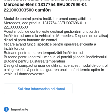
Mercedes-Benz 1317754 8EU007696-01
221000303500 camión
Modul de control pentru încălzitor umed compatibil cu
Mercedes, cod produs: 1317754 / 8EU007696-01 /
221000303500
Acest modul de control este destinat gestionării funcționării
încălzitorului umed la vehiculele Mercedes. Dispune de un afișaj
digital și patru butoane de control
fiecare având funcții specifice pentru operarea eficientă a
încălzitorului
Butoane pentru setarea temporizării încălzitorului
Butoane pentru controlul manual al pornirii și opririi încălzitorului
Butoane pentru ajustarea temperaturii
Designul compact și ușor de utilizat face acest modul de control
o alegere ideală pentru asigurarea unui confort termic optim în
vehiculul dumneavoastră
Solicitar información adicional
Importante