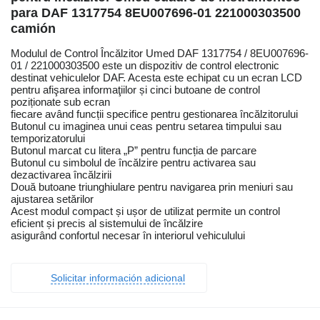
para DAF 1317754 8EU007696-01 221000303500
camión
Modulul de Control Încălzitor Umed DAF 1317754 / 8EU007696-
01 / 221000303500 este un dispozitiv de control electronic
destinat vehiculelor DAF. Acesta este echipat cu un ecran LCD
pentru afişarea informaţiilor și cinci butoane de control
poziționate sub ecran
fiecare având funcții specifice pentru gestionarea încălzitorului
Butonul cu imaginea unui ceas pentru setarea timpului sau
temporizatorului
Butonul marcat cu litera „P” pentru funcția de parcare
Butonul cu simbolul de încălzire pentru activarea sau
dezactivarea încălzirii
Două butoane triunghiulare pentru navigarea prin meniuri sau
ajustarea setărilor
Acest modul compact și ușor de utilizat permite un control
eficient și precis al sistemului de încălzire
asigurând confortul necesar în interiorul vehiculului
Solicitar información adicional