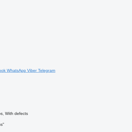
ook
WhatsApp
Viber
Telegram
os, With defects
us"