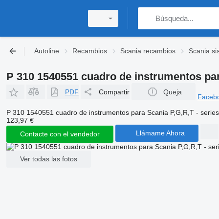
Autoline
Recambios
Scania recambios
Scania si
P 310 1540551 cuadro de instrumentos par
PDF
Compartir
Queja
Faceb
P 310 1540551 cuadro de instrumentos para Scania P,G,R,T - serie
123,97 €
Llámame Ahora
Contacte con el vendedor
Ver todas las fotos