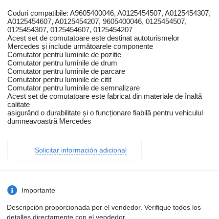
Coduri compatibile: A9605400046, A0125454507, A0125454307,
A0125454607, A0125454207, 9605400046, 0125454507,
0125454307, 0125454607, 0125454207
Acest set de comutatoare este destinat autoturismelor
Mercedes și include următoarele componente
Comutator pentru luminile de poziție
Comutator pentru luminile de drum
Comutator pentru luminile de parcare
Comutator pentru luminile de citit
Comutator pentru luminile de semnalizare
Acest set de comutatoare este fabricat din materiale de înaltă
calitate
asigurând o durabilitate și o funcționare fiabilă pentru vehiculul
dumneavoastră Mercedes
Solicitar información adicional
Importante
Descripción proporcionada por el vendedor. Verifique todos los
detalles directamente con el vendedor.