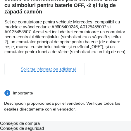
cu simboluri pentru baterie OFF, -2 și fulg de
zăpadă camión
Set de comutatoare pentru vehicule Mercedes, compatibil cu
modelele având codurile A9605400246, A0125455007 și
A0135458507. Acest set include trei comutatoare: un comutator
pentru controlul diferențialului (simbolizat cu o săgeată și cifra
2), un comutator principal de oprire pentru baterie (de culoare
roșie, marcat cu simbolul bateriei și cuvântul „OFF”), și un
comutator pentru funcția de răcire (simbolizat cu un fulg de nea)
Solicitar información adicional
Importante
Descripción proporcionada por el vendedor. Verifique todos los
detalles directamente con el vendedor.
Consejos de compra
Consejos de seguridad